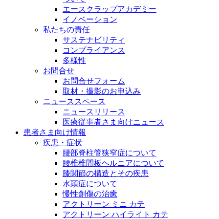
エースクラップアカデミー
イノベーション
私たちの責任
サステナビリティ
コンプライアンス
多様性
お問合せ
お問合せフォーム
取材・撮影のお申込み
ニューススペース
ニュースリリース
医療従事者さま向けニュース
患者さま向け情報
疾患・症状
腰部脊柱管狭窄症について
腰椎椎間板ヘルニアについて
膝関節の構造とその疾患
水頭症について
慢性創傷の治癒
アクトリーン ミニ カテ
アクトリーン ハイライト カテ