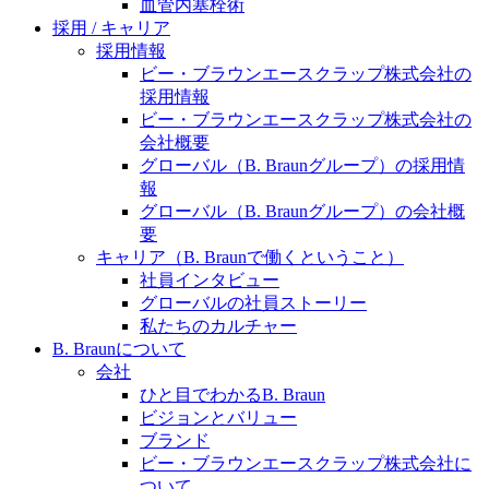
水頭症について
血管内塞栓術
医療に携わるあらゆる方々に、学びと情報共有の場を
採用 / キャリア
提供していくことを目指します。
「水頭症」とはどのような疾患なのでしょう。成人に
採用情報
多い水頭症と、小児に多い水頭症の特徴と症状、検査
ビー・ブラウンエースクラップ株式会社の
や治療法など「水頭症」の概要を知っていただくこと
採用情報
ができます。
ビー・ブラウンエースクラップ株式会社の
会社概要
販売代理店さま向け情報​
グローバル（B. Braunグループ）の採用情
報
お問合せ先、価格情報、E-Shopのご案内など販売店さ
グローバル（B. Braunグループ）の会社概
ま向けの情報スペースです。
要
キャリア（B. Braunで働くということ）
社員インタビュー
お問合せ
グローバルの社員ストーリー
私たちのカルチャー
お問合せフォームより、ご質問をお送りください。
B. Braunについて
会社
ひと目でわかるB. Braun
ビジョンとバリュー
ブランド
ビー・ブラウンエースクラップ株式会社に
ついて