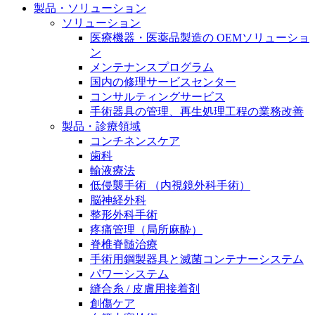
製品・ソリューション
膝関節の構造とその疾患
私たちの責任
ソリューション
身体の中で最も大きい関節である膝関節。日常の生活
医療機器・医薬品製造の OEMソリューショ
お問合せ
を支える、その機能や特徴とは？傷めてしまった場合
ン
には、どのような治療の選択肢があるのでしょう。
メンテナンスプログラム
採用情報
国内の修理サービスセンター
ニューススペース
コンサルティングサービス
ビー・ブラウンエースクラッﾌﾟで新たな可能性を見つ
手術器具の管理、再生処理工程の業務改善
けませんか？現在募集中のポジションをご覧いただけ
製品・診療領域
ます。
コンチネンスケア
歯科
製品ポートフォリオ​
輸液療法
低侵襲手術 （内視鏡外科手術）
こちらの製品ポートフォリオからも、製品をお探しい
脳神経外科
ただくことができます。
整形外科手術
疼痛管理（局所麻酔）
脊椎脊髄治療
手術用鋼製器具と滅菌コンテナーシステム
パワーシステム
縫合糸 / 皮膚用接着剤
エースクラップアカデミー
創傷ケア