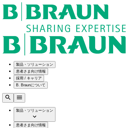
製品・ソリューション
患者さま向け情報
採用 / キャリア
ソリューション
B. Braunについて
疾患・症状
医療機器・医薬品製造の OEMソリューショ
採用情報
ン
腰部脊柱管狭窄症について
会社
メンテナンスプログラム
腰椎椎間板ヘルニアについて
ビー・ブラウンエースクラップ株式会社の
製品・ソリューション
国内の修理サービスセンター
膝関節の構造とその疾患
採用情報
ひと目でわかるB. Braun
コンサルティングサービス
水頭症について
ビー・ブラウンエースクラップ株式会社の
ビジョンとバリュー
患者さま向け情報
手術器具の管理、再生処理工程の業務改善
慢性創傷の治癒
会社概要
ブランド