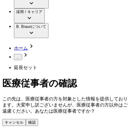
アクトリーン ミニ カテ
グローバル（B. Braunグループ）の採用情
ビー・ブラウンエースクラップ株式会社に
製品・診療領域
アクトリーン ハイライト カテ
報
採用 / キャリア
ついて
アクトリーン ハイライト カテ チーマン
グローバル（B. Braunグループ）の会社概
エースクラップアカデミー
コンチネンスケア
アクトリーン ハイライト セット
要
イノベーション
歯科
B. Braunについて
疾患・症状
輸液療法
キャリア（B. Braunで働くということ）
私たちの責任
低侵襲手術 （内視鏡外科手術）
脳神経外科
社員インタビュー
サステナビリティ
ホーム
整形外科手術
グローバルの社員ストーリー
コンプライアンス
疼痛管理（局所麻酔）
私たちのカルチャー
...
多様性
脊椎脊髄治療
採用情報
延長セット
手術用鋼製器具と滅菌コンテナーシステム
お問合せ
パワーシステム
キャリア（B. Braunで働くということ）
お問合せフォーム
縫合糸 / 皮膚用接着剤
医療従事者の確認
取材・撮影のお申込み
創傷ケア
血管内塞栓術
ニューススペース
この先は、医療従事者の方を対象とした情報を提供しており
ソリューション
ます。大変申し訳ございませんが、医療従事者の方以外はご
ニュースリリース
遠慮ください。あなたは医療従事者ですか？
医療従事者さま向けニュース
製品・診療領域
会社
キャンセル
確認