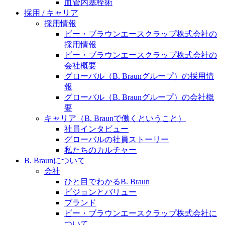
水頭症について
血管内塞栓術
医療に携わるあらゆる方々に、学びと情報共有の場を
採用 / キャリア
提供していくことを目指します。
「水頭症」とはどのような疾患なのでしょう。成人に
採用情報
多い水頭症と、小児に多い水頭症の特徴と症状、検査
ビー・ブラウンエースクラップ株式会社の
や治療法など「水頭症」の概要を知っていただくこと
採用情報
ができます。
ビー・ブラウンエースクラップ株式会社の
会社概要
販売代理店さま向け情報​
グローバル（B. Braunグループ）の採用情
報
お問合せ先、価格情報、E-Shopのご案内など販売店さ
グローバル（B. Braunグループ）の会社概
ま向けの情報スペースです。
要
キャリア（B. Braunで働くということ）
社員インタビュー
お問合せ
グローバルの社員ストーリー
私たちのカルチャー
お問合せフォームより、ご質問をお送りください。
B. Braunについて
会社
ひと目でわかるB. Braun
ビジョンとバリュー
ブランド
ビー・ブラウンエースクラップ株式会社に
ついて