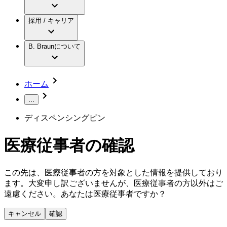
アクトリーン ミニ カテ
グローバル（B. Braunグループ）の採用情
ビー・ブラウンエースクラップ株式会社に
製品・診療領域
アクトリーン ハイライト カテ
報
採用 / キャリア
ついて
アクトリーン ハイライト カテ チーマン
グローバル（B. Braunグループ）の会社概
エースクラップアカデミー
コンチネンスケア
アクトリーン ハイライト セット
要
イノベーション
歯科
B. Braunについて
疾患・症状
輸液療法
キャリア（B. Braunで働くということ）
私たちの責任
低侵襲手術 （内視鏡外科手術）
脳神経外科
社員インタビュー
サステナビリティ
ホーム
整形外科手術
グローバルの社員ストーリー
コンプライアンス
疼痛管理（局所麻酔）
私たちのカルチャー
...
多様性
脊椎脊髄治療
採用情報
ディスペンシングピン
手術用鋼製器具と滅菌コンテナーシステム
お問合せ
パワーシステム
キャリア（B. Braunで働くということ）
お問合せフォーム
縫合糸 / 皮膚用接着剤
医療従事者の確認
取材・撮影のお申込み
創傷ケア
血管内塞栓術
ニューススペース
この先は、医療従事者の方を対象とした情報を提供しており
ソリューション
ます。大変申し訳ございませんが、医療従事者の方以外はご
ニュースリリース
遠慮ください。あなたは医療従事者ですか？
医療従事者さま向けニュース
製品・診療領域
会社
キャンセル
確認