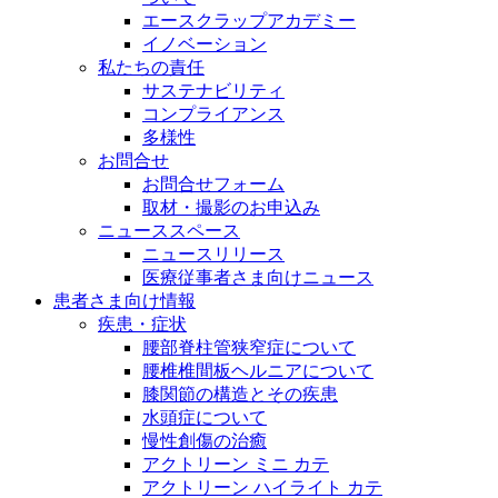
エースクラップアカデミー
イノベーション
私たちの責任
サステナビリティ
コンプライアンス
多様性
お問合せ
お問合せフォーム
取材・撮影のお申込み
ニューススペース
ニュースリリース
医療従事者さま向けニュース
患者さま向け情報
疾患・症状
腰部脊柱管狭窄症について
腰椎椎間板ヘルニアについて
膝関節の構造とその疾患
水頭症について
慢性創傷の治癒
アクトリーン ミニ カテ
アクトリーン ハイライト カテ