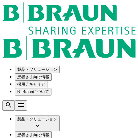
製品・ソリューション
患者さま向け情報
採用 / キャリア
ソリューション
B. Braunについて
疾患・症状
医療機器・医薬品製造の OEMソリューショ
採用情報
ン
腰部脊柱管狭窄症について
会社
メンテナンスプログラム
腰椎椎間板ヘルニアについて
ビー・ブラウンエースクラップ株式会社の
製品・ソリューション
国内の修理サービスセンター
膝関節の構造とその疾患
採用情報
ひと目でわかるB. Braun
コンサルティングサービス
水頭症について
ビー・ブラウンエースクラップ株式会社の
ビジョンとバリュー
患者さま向け情報
手術器具の管理、再生処理工程の業務改善
慢性創傷の治癒
会社概要
ブランド