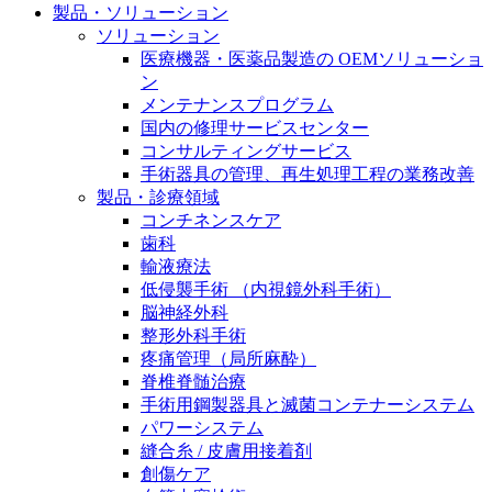
製品・ソリューション
膝関節の構造とその疾患
私たちの責任
ソリューション
身体の中で最も大きい関節である膝関節。日常の生活
医療機器・医薬品製造の OEMソリューショ
お問合せ
を支える、その機能や特徴とは？傷めてしまった場合
ン
には、どのような治療の選択肢があるのでしょう。
メンテナンスプログラム
採用情報
国内の修理サービスセンター
ニューススペース
コンサルティングサービス
ビー・ブラウンエースクラッﾌﾟで新たな可能性を見つ
手術器具の管理、再生処理工程の業務改善
けませんか？現在募集中のポジションをご覧いただけ
製品・診療領域
ます。
コンチネンスケア
歯科
製品ポートフォリオ​
輸液療法
低侵襲手術 （内視鏡外科手術）
こちらの製品ポートフォリオからも、製品をお探しい
脳神経外科
ただくことができます。
整形外科手術
疼痛管理（局所麻酔）
脊椎脊髄治療
手術用鋼製器具と滅菌コンテナーシステム
パワーシステム
縫合糸 / 皮膚用接着剤
エースクラップアカデミー
創傷ケア