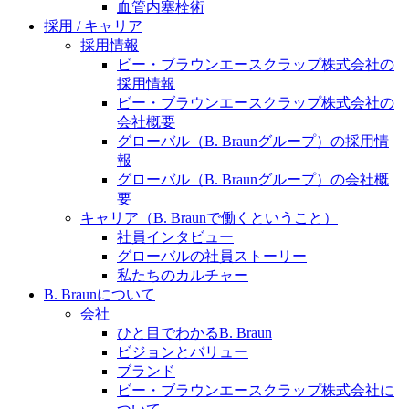
水頭症について
血管内塞栓術
医療に携わるあらゆる方々に、学びと情報共有の場を
採用 / キャリア
提供していくことを目指します。
「水頭症」とはどのような疾患なのでしょう。成人に
採用情報
多い水頭症と、小児に多い水頭症の特徴と症状、検査
ビー・ブラウンエースクラップ株式会社の
や治療法など「水頭症」の概要を知っていただくこと
採用情報
ができます。
ビー・ブラウンエースクラップ株式会社の
販売代理店さま向け情報​
会社概要
グローバル（B. Braunグループ）の採用情
お問合せ先、価格情報、E-Shopのご案内など販売店さ
報
ま向けの情報スペースです。
グローバル（B. Braunグループ）の会社概
要
キャリア（B. Braunで働くということ）
社員インタビュー
お問合せ
グローバルの社員ストーリー
私たちのカルチャー
お問合せフォームより、ご質問をお送りください。
B. Braunについて
会社
ひと目でわかるB. Braun
ビジョンとバリュー
ブランド
ビー・ブラウンエースクラップ株式会社に