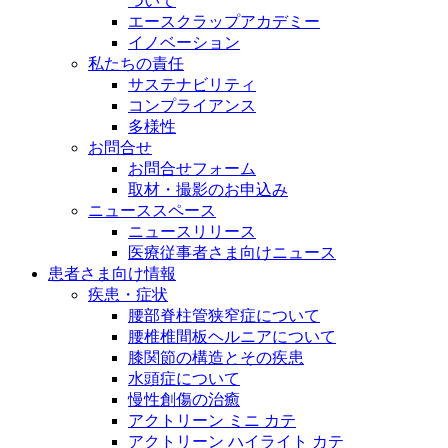
ついて
エースクラップアカデミー
イノベーション
私たちの責任
サステナビリティ
コンプライアンス
多様性
お問合せ
お問合せフォーム
取材・撮影のお申込み
ニューススペース
ニュースリリース
医療従事者さま向けニュース
患者さま向け情報
疾患・症状
腰部脊柱管狭窄症について
腰椎椎間板ヘルニアについて
膝関節の構造とその疾患
水頭症について
慢性創傷の治癒
アクトリーン ミニ カテ
アクトリーン ハイライト カテ