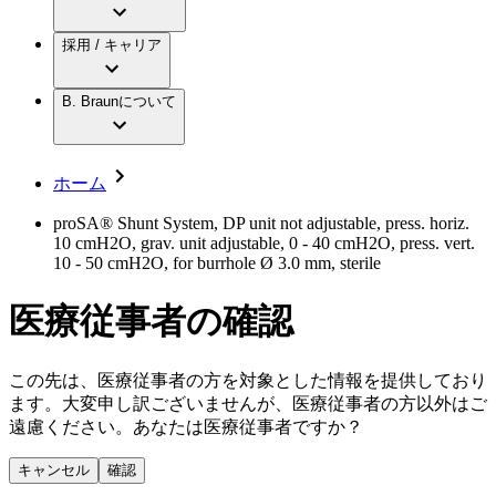
アクトリーン ミニ カテ
グローバル（B. Braunグループ）の採用情
ビー・ブラウンエースクラップ株式会社に
製品・診療領域
アクトリーン ハイライト カテ
報
採用 / キャリア
ついて
アクトリーン ハイライト カテ チーマン
グローバル（B. Braunグループ）の会社概
エースクラップアカデミー
コンチネンスケア
アクトリーン ハイライト セット
要
イノベーション
歯科
B. Braunについて
疾患・症状
輸液療法
キャリア（B. Braunで働くということ）
私たちの責任
低侵襲手術 （内視鏡外科手術）
脳神経外科
社員インタビュー
サステナビリティ
ホーム
整形外科手術
グローバルの社員ストーリー
コンプライアンス
疼痛管理（局所麻酔）
私たちのカルチャー
多様性
proSA® Shunt System, DP unit not adjustable, press. horiz.
脊椎脊髄治療
10 cmH2O, grav. unit adjustable, 0 - 40 cmH2O, press. vert.
採用情報
手術用鋼製器具と滅菌コンテナーシステム
お問合せ
10 - 50 cmH2O, for burrhole Ø 3.0 mm, sterile
パワーシステム
キャリア（B. Braunで働くということ）
お問合せフォーム
縫合糸 / 皮膚用接着剤
医療従事者の確認
取材・撮影のお申込み
創傷ケア
血管内塞栓術
ニューススペース
ソリューション
この先は、医療従事者の方を対象とした情報を提供しており
ます。大変申し訳ございませんが、医療従事者の方以外はご
ニュースリリース
遠慮ください。あなたは医療従事者ですか？
医療従事者さま向けニュース
製品・診療領域
会社
キャンセル
確認