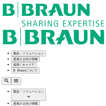
製品・ソリューション
患者さま向け情報
採用 / キャリア
ソリューション
B. Braunについて
疾患・症状
医療機器・医薬品製造の OEMソリューショ
採用情報
ン
腰部脊柱管狭窄症について
会社
メンテナンスプログラム
腰椎椎間板ヘルニアについて
ビー・ブラウンエースクラップ株式会社の
製品・ソリューション
国内の修理サービスセンター
膝関節の構造とその疾患
採用情報
ひと目でわかるB. Braun
コンサルティングサービス
水頭症について
ビー・ブラウンエースクラップ株式会社の
ビジョンとバリュー
患者さま向け情報
手術器具の管理、再生処理工程の業務改善
慢性創傷の治癒
会社概要
ブランド