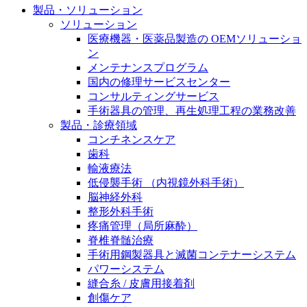
製品・ソリューション
膝関節の構造とその疾患
私たちの責任
ソリューション
身体の中で最も大きい関節である膝関節。日常の生活
医療機器・医薬品製造の OEMソリューショ
お問合せ
を支える、その機能や特徴とは？傷めてしまった場合
ン
には、どのような治療の選択肢があるのでしょう。
メンテナンスプログラム
採用情報
ニューススペース
国内の修理サービスセンター
コンサルティングサービス
ビー・ブラウンエースクラッﾌﾟで新たな可能性を見つ
手術器具の管理、再生処理工程の業務改善
けませんか？現在募集中のポジションをご覧いただけ
製品・診療領域
ます。
コンチネンスケア
歯科
製品ポートフォリオ​
輸液療法
低侵襲手術 （内視鏡外科手術）
こちらの製品ポートフォリオからも、製品をお探しい
脳神経外科
ただくことができます。
整形外科手術
疼痛管理（局所麻酔）
脊椎脊髄治療
手術用鋼製器具と滅菌コンテナーシステム
パワーシステム
縫合糸 / 皮膚用接着剤
エースクラップアカデミー
創傷ケア