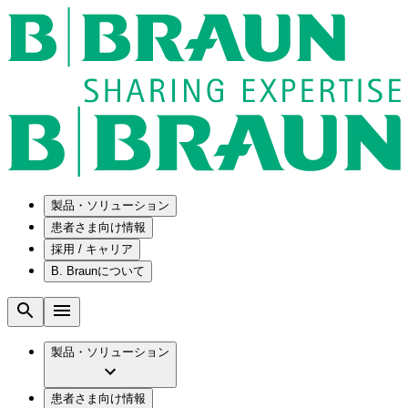
製品・ソリューション
患者さま向け情報
採用 / キャリア
ソリューション
B. Braunについて
疾患・症状
医療機器・医薬品製造の OEMソリューショ
採用情報
ン
腰部脊柱管狭窄症について
会社
メンテナンスプログラム
腰椎椎間板ヘルニアについて
ビー・ブラウンエースクラップ株式会社の
製品・ソリューション
国内の修理サービスセンター
膝関節の構造とその疾患
採用情報
ひと目でわかるB. Braun
コンサルティングサービス
水頭症について
ビー・ブラウンエースクラップ株式会社の
ビジョンとバリュー
患者さま向け情報
手術器具の管理、再生処理工程の業務改善
慢性創傷の治癒
会社概要
ブランド