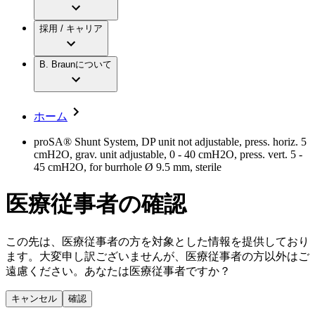
アクトリーン ミニ カテ
グローバル（B. Braunグループ）の採用情
ビー・ブラウンエースクラップ株式会社に
製品・診療領域
アクトリーン ハイライト カテ
報
採用 / キャリア
ついて
アクトリーン ハイライト カテ チーマン
グローバル（B. Braunグループ）の会社概
エースクラップアカデミー
コンチネンスケア
アクトリーン ハイライト セット
要
イノベーション
歯科
B. Braunについて
疾患・症状
輸液療法
キャリア（B. Braunで働くということ）
私たちの責任
低侵襲手術 （内視鏡外科手術）
脳神経外科
社員インタビュー
サステナビリティ
ホーム
整形外科手術
グローバルの社員ストーリー
コンプライアンス
疼痛管理（局所麻酔）
私たちのカルチャー
多様性
proSA® Shunt System, DP unit not adjustable, press. horiz. 5
脊椎脊髄治療
cmH2O, grav. unit adjustable, 0 - 40 cmH2O, press. vert. 5 -
採用情報
手術用鋼製器具と滅菌コンテナーシステム
お問合せ
45 cmH2O, for burrhole Ø 9.5 mm, sterile
パワーシステム
キャリア（B. Braunで働くということ）
お問合せフォーム
縫合糸 / 皮膚用接着剤
医療従事者の確認
取材・撮影のお申込み
創傷ケア
血管内塞栓術
ニューススペース
ソリューション
この先は、医療従事者の方を対象とした情報を提供しており
ます。大変申し訳ございませんが、医療従事者の方以外はご
ニュースリリース
遠慮ください。あなたは医療従事者ですか？
医療従事者さま向けニュース
製品・診療領域
会社
キャンセル
確認