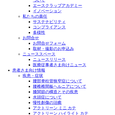
ついて
エースクラップアカデミー
イノベーション
私たちの責任
サステナビリティ
コンプライアンス
多様性
お問合せ
お問合せフォーム
取材・撮影のお申込み
ニューススペース
ニュースリリース
医療従事者さま向けニュース
患者さま向け情報
疾患・症状
腰部脊柱管狭窄症について
腰椎椎間板ヘルニアについて
膝関節の構造とその疾患
水頭症について
慢性創傷の治癒
アクトリーン ミニ カテ
アクトリーン ハイライト カテ