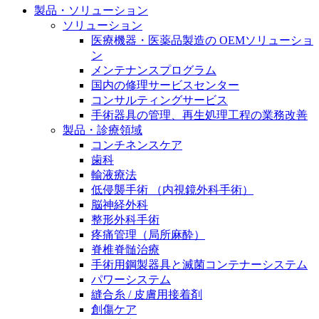
製品・ソリューション
膝関節の構造とその疾患
私たちの責任
ソリューション
身体の中で最も大きい関節である膝関節。日常の生活
医療機器・医薬品製造の OEMソリューショ
お問合せ
を支える、その機能や特徴とは？傷めてしまった場合
ン
には、どのような治療の選択肢があるのでしょう。
メンテナンスプログラム
採用情報
ニューススペース
国内の修理サービスセンター
コンサルティングサービス
ビー・ブラウンエースクラッﾌﾟで新たな可能性を見つ
手術器具の管理、再生処理工程の業務改善
けませんか？現在募集中のポジションをご覧いただけ
製品・診療領域
ます。
コンチネンスケア
歯科
製品ポートフォリオ​
輸液療法
低侵襲手術 （内視鏡外科手術）
こちらの製品ポートフォリオからも、製品をお探しい
脳神経外科
ただくことができます。
整形外科手術
疼痛管理（局所麻酔）
脊椎脊髄治療
手術用鋼製器具と滅菌コンテナーシステム
パワーシステム
縫合糸 / 皮膚用接着剤
エースクラップアカデミー
創傷ケア