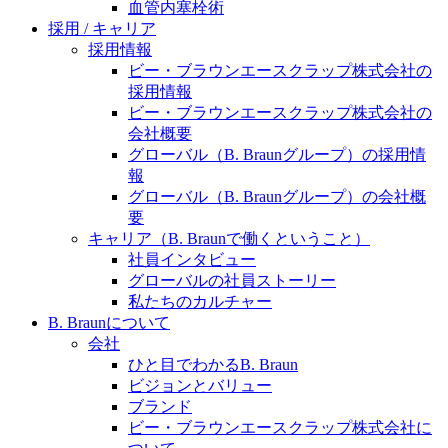
水頭症について
血管内塞栓術
医療に携わるあらゆる方々に、学びと情報共有の場を
採用 / キャリア
提供していくことを目指します。
「水頭症」とはどのような疾患なのでしょう。成人に
採用情報
多い水頭症と、小児に多い水頭症の特徴と症状、検査
ビー・ブラウンエースクラップ株式会社の
や治療法など「水頭症」の概要を知っていただくこと
採用情報
ができます。
ビー・ブラウンエースクラップ株式会社の
販売代理店さま向け情報​
会社概要
グローバル（B. Braunグループ）の採用情
お問合せ先、価格情報、E-Shopのご案内など販売店さ
報
ま向けの情報スペースです。
グローバル（B. Braunグループ）の会社概
要
キャリア（B. Braunで働くということ）
社員インタビュー
お問合せ
グローバルの社員ストーリー
私たちのカルチャー
お問合せフォームより、ご質問をお送りください。
B. Braunについて
会社
ひと目でわかるB. Braun
ビジョンとバリュー
ブランド
ビー・ブラウンエースクラップ株式会社に