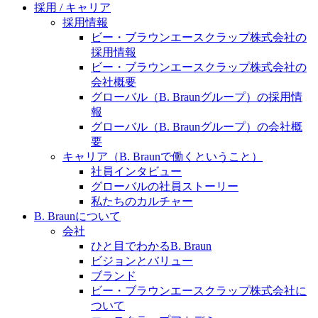
水頭症について
医療に携わるあらゆる方々に、学びと情報共有の場を
採用 / キャリア
提供していくことを目指します。
採用情報
「水頭症」とはどのような疾患なのでしょう。成人に
ビー・ブラウンエースクラップ株式会社の
多い水頭症と、小児に多い水頭症の特徴と症状、検査
採用情報
や治療法など「水頭症」の概要を知っていただくこと
ビー・ブラウンエースクラップ株式会社の
ができます。
会社概要
販売代理店さま向け情報​
グローバル（B. Braunグループ）の採用情
報
お問合せ先、価格情報、E-Shopのご案内など販売店さ
グローバル（B. Braunグループ）の会社概
ま向けの情報スペースです。
要
キャリア（B. Braunで働くということ）
社員インタビュー
お問合せ
グローバルの社員ストーリー
私たちのカルチャー
お問合せフォームより、ご質問をお送りください。
B. Braunについて
会社
ひと目でわかるB. Braun
ビジョンとバリュー
ブランド
ビー・ブラウンエースクラップ株式会社に
ついて