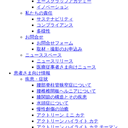
エースクラップアカデミー
イノベーション
私たちの責任
サステナビリティ
コンプライアンス
多様性
お問合せ
お問合せフォーム
取材・撮影のお申込み
ニューススペース
ニュースリリース
医療従事者さま向けニュース
患者さま向け情報
疾患・症状
腰部脊柱管狭窄症について
腰椎椎間板ヘルニアについて
膝関節の構造とその疾患
水頭症について
慢性創傷の治癒
アクトリーン ミニ カテ
アクトリーン ハイライト カテ
アクトリーン ハイライト カテ チーマン