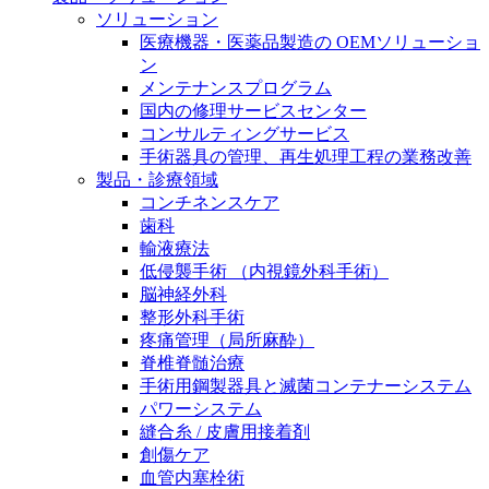
膝関節の構造とその疾患
私たちの責任
ソリューション
医療機器・医薬品製造の OEMソリューショ
身体の中で最も大きい関節である膝関節。日常の生活
ン
お問合せ
を支える、その機能や特徴とは？傷めてしまった場合
メンテナンスプログラム
には、どのような治療の選択肢があるのでしょう。
国内の修理サービスセンター
採用情報
ニューススペース
コンサルティングサービス
手術器具の管理、再生処理工程の業務改善
ビー・ブラウンエースクラッﾌﾟで新たな可能性を見つ
製品・診療領域
けませんか？現在募集中のポジションをご覧いただけ
コンチネンスケア
ます。
歯科
輸液療法
製品ポートフォリオ​
低侵襲手術 （内視鏡外科手術）
こちらの製品ポートフォリオからも、製品をお探しい
脳神経外科
ただくことができます。
整形外科手術
疼痛管理（局所麻酔）
脊椎脊髄治療
手術用鋼製器具と滅菌コンテナーシステム
パワーシステム
縫合糸 / 皮膚用接着剤
創傷ケア
エースクラップアカデミー
血管内塞栓術