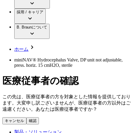
アクトリーン ミニ カテ
グローバル（B. Braunグループ）の採用情
ビー・ブラウンエースクラップ株式会社に
製品・診療領域
アクトリーン ハイライト カテ
報
採用 / キャリア
ついて
アクトリーン ハイライト カテ チーマン
グローバル（B. Braunグループ）の会社概
エースクラップアカデミー
コンチネンスケア
アクトリーン ハイライト セット
要
イノベーション
歯科
B. Braunについて
疾患・症状
輸液療法
キャリア（B. Braunで働くということ）
私たちの責任
低侵襲手術 （内視鏡外科手術）
脳神経外科
社員インタビュー
サステナビリティ
ホーム
整形外科手術
グローバルの社員ストーリー
コンプライアンス
疼痛管理（局所麻酔）
私たちのカルチャー
多様性
miniNAV® Hydrocephalus Valve, DP unit not adjustable,
脊椎脊髄治療
press. horiz. 15 cmH2O, sterile
採用情報
手術用鋼製器具と滅菌コンテナーシステム
お問合せ
パワーシステム
医療従事者の確認
キャリア（B. Braunで働くということ）
お問合せフォーム
縫合糸 / 皮膚用接着剤
取材・撮影のお申込み
創傷ケア
血管内塞栓術
この先は、医療従事者の方を対象とした情報を提供しており
ニューススペース
ソリューション
ます。大変申し訳ございませんが、医療従事者の方以外はご
遠慮ください。あなたは医療従事者ですか？
ニュースリリース
医療従事者さま向けニュース
製品・診療領域
キャンセル
確認
会社
製品・ソリューション