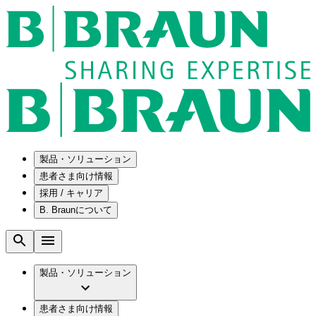
製品・ソリューション
患者さま向け情報
採用 / キャリア
ソリューション
B. Braunについて
疾患・症状
医療機器・医薬品製造の OEMソリューショ
採用情報
ン
腰部脊柱管狭窄症について
会社
メンテナンスプログラム
腰椎椎間板ヘルニアについて
ビー・ブラウンエースクラップ株式会社の
製品・ソリューション
国内の修理サービスセンター
膝関節の構造とその疾患
採用情報
ひと目でわかるB. Braun
コンサルティングサービス
水頭症について
ビー・ブラウンエースクラップ株式会社の
ビジョンとバリュー
患者さま向け情報
手術器具の管理、再生処理工程の業務改善
慢性創傷の治癒
会社概要
ブランド