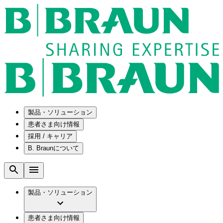
製品・ソリューション
患者さま向け情報
採用 / キャリア
ソリューション
B. Braunについて
疾患・症状
医療機器・医薬品製造の OEMソリューショ
採用情報
ン
腰部脊柱管狭窄症について
会社
メンテナンスプログラム
腰椎椎間板ヘルニアについて
ビー・ブラウンエースクラップ株式会社の
製品・ソリューション
国内の修理サービスセンター
膝関節の構造とその疾患
採用情報
ひと目でわかるB. Braun
コンサルティングサービス
水頭症について
ビー・ブラウンエースクラップ株式会社の
ビジョンとバリュー
患者さま向け情報
手術器具の管理、再生処理工程の業務改善
慢性創傷の治癒
会社概要
ブランド