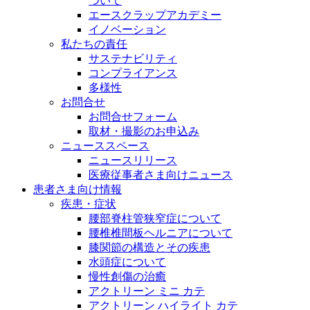
ついて
エースクラップアカデミー
イノベーション
私たちの責任
サステナビリティ
コンプライアンス
多様性
お問合せ
お問合せフォーム
取材・撮影のお申込み
ニューススペース
ニュースリリース
医療従事者さま向けニュース
患者さま向け情報
疾患・症状
腰部脊柱管狭窄症について
腰椎椎間板ヘルニアについて
膝関節の構造とその疾患
水頭症について
慢性創傷の治癒
アクトリーン ミニ カテ
アクトリーン ハイライト カテ