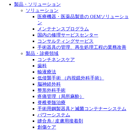
製品・ソリューション
膝関節の構造とその疾患
私たちの責任
ソリューション
身体の中で最も大きい関節である膝関節。日常の生活
医療機器・医薬品製造の OEMソリューショ
お問合せ
を支える、その機能や特徴とは？傷めてしまった場合
ン
には、どのような治療の選択肢があるのでしょう。
メンテナンスプログラム
採用情報
ニューススペース
国内の修理サービスセンター
コンサルティングサービス
ビー・ブラウンエースクラッﾌﾟで新たな可能性を見つ
手術器具の管理、再生処理工程の業務改善
けませんか？現在募集中のポジションをご覧いただけ
製品・診療領域
ます。
コンチネンスケア
歯科
製品ポートフォリオ​
輸液療法
低侵襲手術 （内視鏡外科手術）
こちらの製品ポートフォリオからも、製品をお探しい
脳神経外科
ただくことができます。
整形外科手術
疼痛管理（局所麻酔）
脊椎脊髄治療
手術用鋼製器具と滅菌コンテナーシステム
パワーシステム
縫合糸 / 皮膚用接着剤
エースクラップアカデミー
創傷ケア