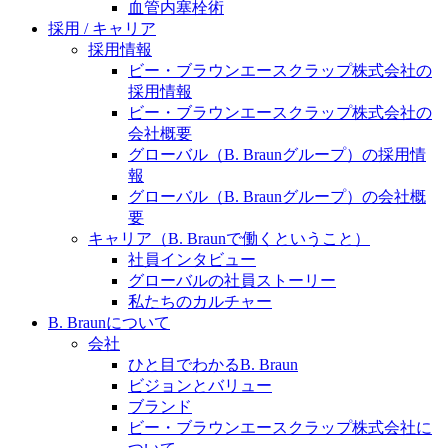
水頭症について
血管内塞栓術
医療に携わるあらゆる方々に、学びと情報共有の場を
採用 / キャリア
提供していくことを目指します。
「水頭症」とはどのような疾患なのでしょう。成人に
採用情報
多い水頭症と、小児に多い水頭症の特徴と症状、検査
ビー・ブラウンエースクラップ株式会社の
や治療法など「水頭症」の概要を知っていただくこと
採用情報
ができます。
ビー・ブラウンエースクラップ株式会社の
販売代理店さま向け情報​
会社概要
グローバル（B. Braunグループ）の採用情
お問合せ先、価格情報、E-Shopのご案内など販売店さ
報
ま向けの情報スペースです。
グローバル（B. Braunグループ）の会社概
要
キャリア（B. Braunで働くということ）
社員インタビュー
お問合せ
グローバルの社員ストーリー
私たちのカルチャー
お問合せフォームより、ご質問をお送りください。
B. Braunについて
会社
ひと目でわかるB. Braun
ビジョンとバリュー
ブランド
ビー・ブラウンエースクラップ株式会社に