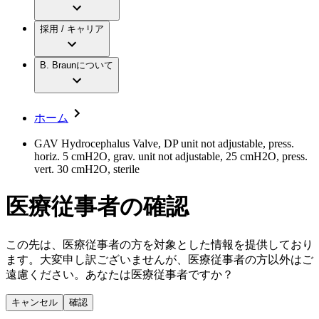
アクトリーン ミニ カテ
グローバル（B. Braunグループ）の採用情
ビー・ブラウンエースクラップ株式会社に
製品・診療領域
アクトリーン ハイライト カテ
報
採用 / キャリア
ついて
アクトリーン ハイライト カテ チーマン
グローバル（B. Braunグループ）の会社概
エースクラップアカデミー
コンチネンスケア
アクトリーン ハイライト セット
要
イノベーション
歯科
B. Braunについて
疾患・症状
輸液療法
キャリア（B. Braunで働くということ）
私たちの責任
低侵襲手術 （内視鏡外科手術）
脳神経外科
社員インタビュー
サステナビリティ
ホーム
整形外科手術
グローバルの社員ストーリー
コンプライアンス
疼痛管理（局所麻酔）
私たちのカルチャー
多様性
GAV Hydrocephalus Valve, DP unit not adjustable, press.
脊椎脊髄治療
horiz. 5 cmH2O, grav. unit not adjustable, 25 cmH2O, press.
採用情報
手術用鋼製器具と滅菌コンテナーシステム
お問合せ
vert. 30 cmH2O, sterile
パワーシステム
キャリア（B. Braunで働くということ）
お問合せフォーム
縫合糸 / 皮膚用接着剤
医療従事者の確認
取材・撮影のお申込み
創傷ケア
血管内塞栓術
ニューススペース
ソリューション
この先は、医療従事者の方を対象とした情報を提供しており
ます。大変申し訳ございませんが、医療従事者の方以外はご
ニュースリリース
遠慮ください。あなたは医療従事者ですか？
医療従事者さま向けニュース
製品・診療領域
会社
キャンセル
確認