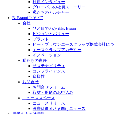
社員インタビュー
採用情報
グローバルの社員ストーリー
私たちのカルチャー
ビー・ブラウンエースクラッﾌﾟで新たな可能性を見つ
B. Braunについて
会社
ひと目でわかるB. Braun
ビジョンとバリュー
ブランド
膝関節の構造とその疾患
ビー・ブラウンエースクラップ株式会社につ
エースクラップアカデミー
製品ポートフォリオ​
身体の中で最も大きい関節である膝関節。日常の生活を
イノベーション
こちらの製品ポートフォリオからも、製品をお探しいた
私たちの責任
サステナビリティ
コンプライアンス
多様性
お問合せ
お問合せフォーム
取材・撮影のお申込み
ニューススペース
ニュースリリース
エースクラップアカデミー
医療従事者さま向けニュース
患者さま向け情報