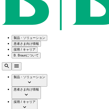
製品・ソリューション
患者さま向け情報
採用 / キャリア
ソリューション
B. Braunについて
疾患・症状
医療機器・医薬品製造の OEMソリューショ
採用情報
メンテナンスプログラム
腰部脊柱管狭窄症について
会社
国内の修理サービスセンター
腰椎椎間板ヘルニアについて
ビー・ブラウンエースクラップ株式会社の採
製品・ソリューション
コンサルティングサービス
膝関節の構造とその疾患
ビー・ブラウンエースクラップ株式会社の会
ひと目でわかるB. Braun
手術器具の管理、再生処理工程の業務改善
水頭症について
グローバル（B. Braunグループ）の採用情報
ビジョンとバリュー
患者さま向け情報
慢性創傷の治癒
グローバル（B. Braunグループ）の会社概要
ブランド
製品・診療領域
アクトリーン ミニ カテ
ビー・ブラウンエースクラップ株式会社につ
キャリア（B. Braunで働くということ）
アクトリーン ハイライト カテ
採用 / キャリア
エースクラップアカデミー
コンチネンスケア
アクトリーン ハイライト カテ チーマン
イノベーション
歯科