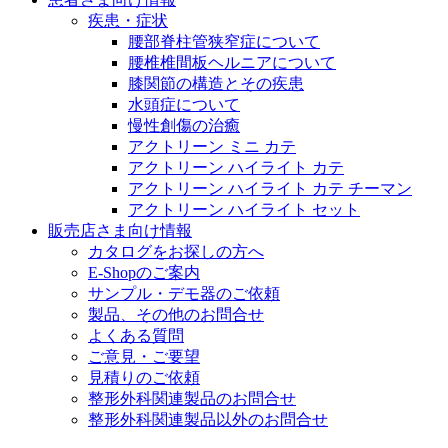
医療に携わるあらゆる方々に、学びと情報共有の場を提
疾患・症状
腰部脊柱管狭窄症について
腰椎椎間板ヘルニアについて
膝関節の構造とその疾患
水頭症について
慢性創傷の治癒
アクトリーン ミニ カテ
アクトリーン ハイライト カテ
アクトリーン ハイライト カテ チーマン
アクトリーン ハイライト セット
販売店さま向け情報
カタログをお探しの方へ
E-Shopのご案内
サンプル・デモ器のご依頼
製品、その他のお問合せ
よくある質問
ご意見・ご要望
見積りのご依頼
整形外科関連製品のお問合せ
整形外科関連製品以外のお問合せ