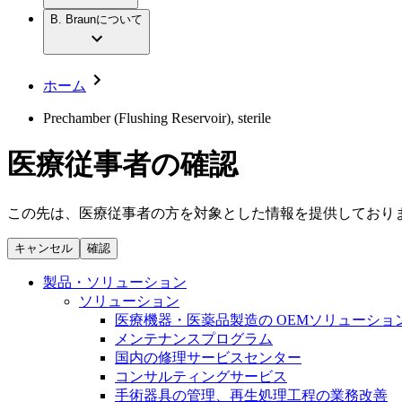
社員インタビュー
アクトリーン ハイライト セット
輸液療法
グローバルの社員ストーリー
B. Braunについて
私たちの責任
疾患・症状
低侵襲手術 （内視鏡外科手術）
私たちのカルチャー
脳神経外科
採用情報
サステナビリティ
整形外科手術
コンプライアンス
ホーム
疼痛管理（局所麻酔）
多様性
キャリア（B. Braunで働くということ）
脊椎脊髄治療
Prechamber (Flushing Reservoir), sterile
手術用鋼製器具と滅菌コンテナーシステム
お問合せ
パワーシステム
医療従事者の確認
お問合せフォーム
縫合糸 / 皮膚用接着剤
取材・撮影のお申込み
創傷ケア
血管内塞栓術
この先は、医療従事者の方を対象とした情報を提供しており
ニューススペース
ソリューション
キャンセル
確認
ニュースリリース
医療従事者さま向けニュース
製品・診療領域
製品・ソリューション
会社
ソリューション
医療機器・医薬品製造の OEMソリューショ
私たちの責任
メンテナンスプログラム
国内の修理サービスセンター
コンサルティングサービス
お問合せ
手術器具の管理、再生処理工程の業務改善