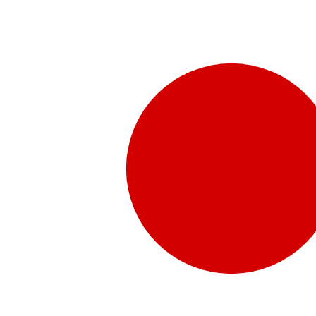
販売代理店さま向け情報​
お問合せ
お問合せ先、価格情報、E-Shopのご案内など販売店さ
お問合せフォームより、ご質問をお送りください。
水頭症について
「水頭症」とはどのような疾患なのでしょう。成人に多