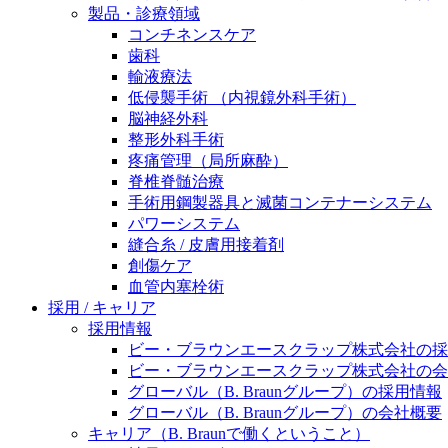
製品・診療領域
ニューススペース
コンチネンスケア
歯科
輸液療法
低侵襲手術 （内視鏡外科手術）
脳神経外科
整形外科手術
疼痛管理（局所麻酔）
脊椎脊髄治療
手術用鋼製器具と滅菌コンテナーシステム
パワーシステム
縫合糸 / 皮膚用接着剤
創傷ケア
血管内塞栓術
採用 / キャリア
採用情報
ビー・ブラウンエースクラップ株式会社の採
ビー・ブラウンエースクラップ株式会社の会
グローバル（B. Braunグループ）の採用情報
グローバル（B. Braunグループ）の会社概要
キャリア（B. Braunで働くということ）