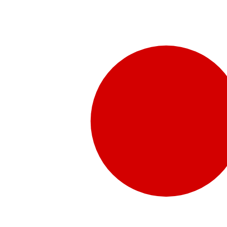
販売代理店さま向け情報​
お問合せ
お問合せ先、価格情報、E-Shopのご案内など販売店さ
お問合せフォームより、ご質問をお送りください。
水頭症について
「水頭症」とはどのような疾患なのでしょう。成人に多