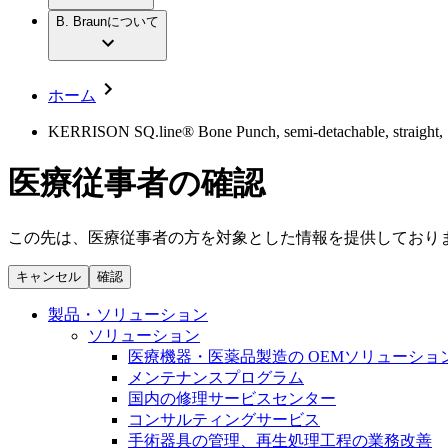
社員インタビュー
アクトリーン ハイライト セット
輸液療法
グローバルの社員ストーリー
B. Braunについて
私たちの責任
疾患・症状
低侵襲手術 （内視鏡外科手術）
私たちのカルチャー
脳神経外科
採用情報
サステナビリティ
整形外科手術
コンプライアンス
ホーム
疼痛管理（局所麻酔）
多様性
キャリア（B. Braunで働くということ）
脊椎脊髄治療
KERRISON SQ.line® Bone Punch, semi-detachable, straight, 130
手術用鋼製器具と滅菌コンテナーシステム
お問合せ
パワーシステム
医療従事者の確認
お問合せフォーム
縫合糸 / 皮膚用接着剤
取材・撮影のお申込み
創傷ケア
血管内塞栓術
この先は、医療従事者の方を対象とした情報を提供しており
ニューススペース
ソリューション
キャンセル
確認
ニュースリリース
医療従事者さま向けニュース
製品・診療領域
製品・ソリューション
会社
ソリューション
医療機器・医薬品製造の OEMソリューショ
私たちの責任
メンテナンスプログラム
国内の修理サービスセンター
コンサルティングサービス
お問合せ
手術器具の管理、再生処理工程の業務改善