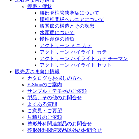
医療に携わるあらゆる方々に、学びと情報共有の場を提
疾患・症状
腰部脊柱管狭窄症について
腰椎椎間板ヘルニアについて
膝関節の構造とその疾患
水頭症について
慢性創傷の治癒
アクトリーン ミニ カテ
アクトリーン ハイライト カテ
アクトリーン ハイライト カテ チーマン
アクトリーン ハイライト セット
販売店さま向け情報
カタログをお探しの方へ
E-Shopのご案内
サンプル・デモ器のご依頼
製品、その他のお問合せ
よくある質問
ご意見・ご要望
見積りのご依頼
整形外科関連製品のお問合せ
整形外科関連製品以外のお問合せ