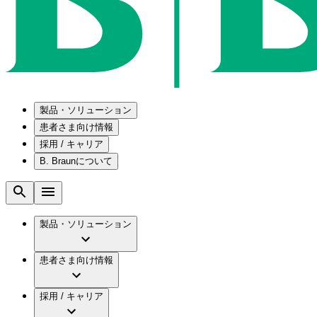
製品・ソリューション
患者さま向け情報
採用 / キャリア
ソリューション
B. Braunについて
疾患・症状
医療機器・医薬品製造の OEMソリューショ
採用情報
メンテナンスプログラム
腰部脊柱管狭窄症について
会社
国内の修理サービスセンター
腰椎椎間板ヘルニアについて
ビー・ブラウンエースクラップ株式会社の採
製品・ソリューション
コンサルティングサービス
膝関節の構造とその疾患
ビー・ブラウンエースクラップ株式会社の会
ひと目でわかるB. Braun
手術器具の管理、再生処理工程の業務改善
水頭症について
グローバル（B. Braunグループ）の採用情報
ビジョンとバリュー
患者さま向け情報
慢性創傷の治癒
グローバル（B. Braunグループ）の会社概要
ブランド
製品・診療領域
アクトリーン ミニ カテ
ビー・ブラウンエースクラップ株式会社につ
キャリア（B. Braunで働くということ）
アクトリーン ハイライト カテ
採用 / キャリア
エースクラップアカデミー
コンチネンスケア
アクトリーン ハイライト カテ チーマン
イノベーション
歯科