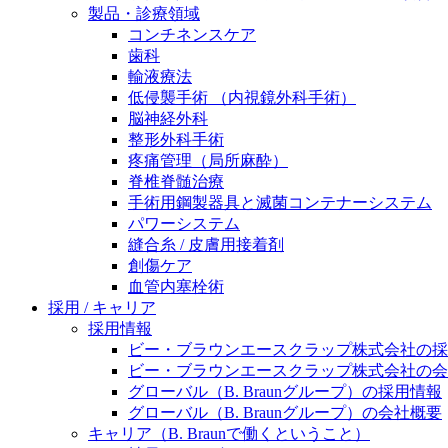
製品・診療領域
ニューススペース
コンチネンスケア
歯科
輸液療法
低侵襲手術 （内視鏡外科手術）
脳神経外科
整形外科手術
疼痛管理（局所麻酔）
脊椎脊髄治療
手術用鋼製器具と滅菌コンテナーシステム
パワーシステム
縫合糸 / 皮膚用接着剤
創傷ケア
血管内塞栓術
採用 / キャリア
採用情報
ビー・ブラウンエースクラップ株式会社の採
ビー・ブラウンエースクラップ株式会社の会
グローバル（B. Braunグループ）の採用情報
グローバル（B. Braunグループ）の会社概要
キャリア（B. Braunで働くということ）