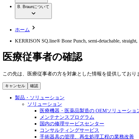
社員インタビュー
アクトリーン ハイライト セット
輸液療法
グローバルの社員ストーリー
B. Braunについて
私たちの責任
疾患・症状
低侵襲手術 （内視鏡外科手術）
私たちのカルチャー
脳神経外科
採用情報
サステナビリティ
整形外科手術
コンプライアンス
ホーム
疼痛管理（局所麻酔）
多様性
キャリア（B. Braunで働くということ）
脊椎脊髄治療
KERRISON SQ.line® Bone Punch, semi-detachable, straight, 13
手術用鋼製器具と滅菌コンテナーシステム
お問合せ
パワーシステム
医療従事者の確認
お問合せフォーム
縫合糸 / 皮膚用接着剤
取材・撮影のお申込み
創傷ケア
血管内塞栓術
この先は、医療従事者の方を対象とした情報を提供しており
ニューススペース
ソリューション
キャンセル
確認
ニュースリリース
医療従事者さま向けニュース
製品・診療領域
製品・ソリューション
会社
ソリューション
医療機器・医薬品製造の OEMソリューショ
私たちの責任
メンテナンスプログラム
国内の修理サービスセンター
コンサルティングサービス
お問合せ
手術器具の管理、再生処理工程の業務改善