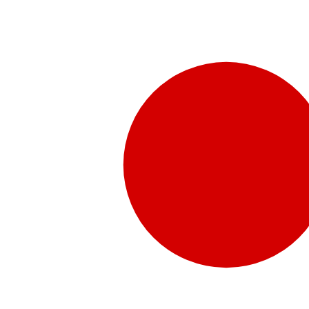
販売代理店さま向け情報​
お問合せ
お問合せ先、価格情報、E-Shopのご案内など販売店さ
お問合せフォームより、ご質問をお送りください。
水頭症について
「水頭症」とはどのような疾患なのでしょう。成人に多