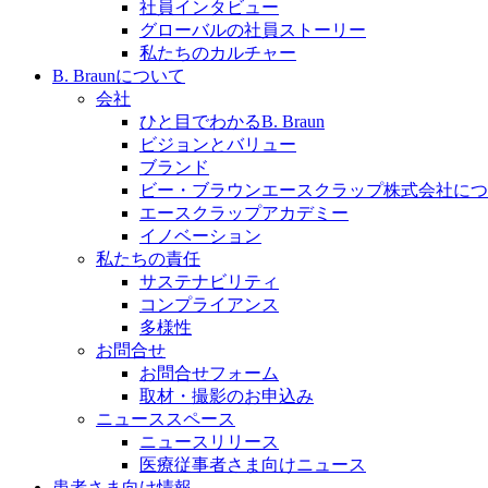
社員インタビュー
採用情報
グローバルの社員ストーリー
私たちのカルチャー
ビー・ブラウンエースクラッﾌﾟで新たな可能性を見つ
B. Braunについて
会社
ひと目でわかるB. Braun
ビジョンとバリュー
ブランド
膝関節の構造とその疾患
ビー・ブラウンエースクラップ株式会社につ
エースクラップアカデミー
製品ポートフォリオ​
身体の中で最も大きい関節である膝関節。日常の生活を
イノベーション
こちらの製品ポートフォリオからも、製品をお探しいた
私たちの責任
サステナビリティ
コンプライアンス
多様性
お問合せ
お問合せフォーム
取材・撮影のお申込み
ニューススペース
ニュースリリース
エースクラップアカデミー
医療従事者さま向けニュース
患者さま向け情報