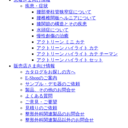
医療に携わるあらゆる方々に、学びと情報共有の場を提
疾患・症状
腰部脊柱管狭窄症について
腰椎椎間板ヘルニアについて
膝関節の構造とその疾患
水頭症について
慢性創傷の治癒
アクトリーン ミニ カテ
アクトリーン ハイライト カテ
アクトリーン ハイライト カテ チーマン
アクトリーン ハイライト セット
販売店さま向け情報
カタログをお探しの方へ
E-Shopのご案内
サンプル・デモ器のご依頼
製品、その他のお問合せ
よくある質問
ご意見・ご要望
見積りのご依頼
整形外科関連製品のお問合せ
整形外科関連製品以外のお問合せ