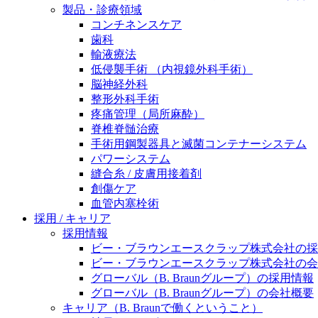
製品・診療領域
ニューススペース
コンチネンスケア
歯科
輸液療法
低侵襲手術 （内視鏡外科手術）
脳神経外科
整形外科手術
疼痛管理（局所麻酔）
脊椎脊髄治療
手術用鋼製器具と滅菌コンテナーシステム
パワーシステム
縫合糸 / 皮膚用接着剤
創傷ケア
血管内塞栓術
採用 / キャリア
採用情報
ビー・ブラウンエースクラップ株式会社の採
ビー・ブラウンエースクラップ株式会社の会
グローバル（B. Braunグループ）の採用情報
グローバル（B. Braunグループ）の会社概要
キャリア（B. Braunで働くということ）