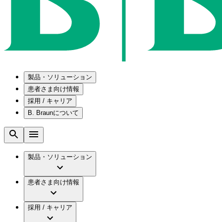
製品・ソリューション
患者さま向け情報
採用 / キャリア
ソリューション
B. Braunについて
疾患・症状
医療機器・医薬品製造の OEMソリューショ
採用情報
メンテナンスプログラム
腰部脊柱管狭窄症について
会社
国内の修理サービスセンター
腰椎椎間板ヘルニアについて
ビー・ブラウンエースクラップ株式会社の採
製品・ソリューション
コンサルティングサービス
膝関節の構造とその疾患
ビー・ブラウンエースクラップ株式会社の会
ひと目でわかるB. Braun
手術器具の管理、再生処理工程の業務改善
水頭症について
グローバル（B. Braunグループ）の採用情報
ビジョンとバリュー
患者さま向け情報
慢性創傷の治癒
グローバル（B. Braunグループ）の会社概要
ブランド
製品・診療領域
アクトリーン ミニ カテ
ビー・ブラウンエースクラップ株式会社につ
キャリア（B. Braunで働くということ）
アクトリーン ハイライト カテ
採用 / キャリア
エースクラップアカデミー
コンチネンスケア
アクトリーン ハイライト カテ チーマン
イノベーション
歯科