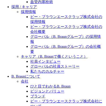
水頭症について
血管内塞栓術
医療に携わるあらゆる方々に、学びと情報共有の場を
採用 / キャリア
提供していくことを目指します。
「水頭症」とはどのような疾患なのでしょう。成人に
採用情報
多い水頭症と、小児に多い水頭症の特徴と症状、検査
ビー・ブラウンエースクラップ株式会社の
や治療法など「水頭症」の概要を知っていただくこと
採用情報
ができます。
ビー・ブラウンエースクラップ株式会社の
販売代理店さま向け情報​
会社概要
グローバル（B. Braunグループ）の採用情
お問合せ先、価格情報、E-Shopのご案内など販売店さ
報
ま向けの情報スペースです。
グローバル（B. Braunグループ）の会社概
要
キャリア（B. Braunで働くということ）
社員インタビュー
お問合せ
グローバルの社員ストーリー
私たちのカルチャー
お問合せフォームより、ご質問をお送りください。
B. Braunについて
会社
ひと目でわかるB. Braun
ビジョンとバリュー
ブランド
ビー・ブラウンエースクラップ株式会社に