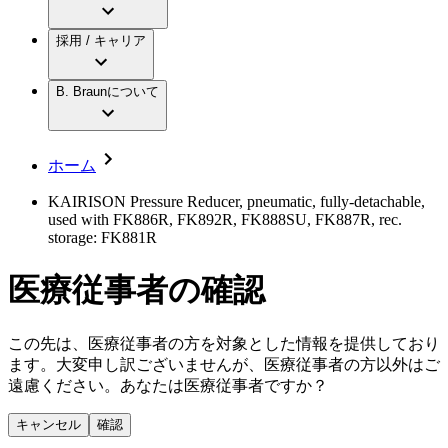
アクトリーン ミニ カテ
グローバル（B. Braunグループ）の採用情
ビー・ブラウンエースクラップ株式会社に
製品・診療領域
アクトリーン ハイライト カテ
報
採用 / キャリア
ついて
アクトリーン ハイライト カテ チーマン
グローバル（B. Braunグループ）の会社概
エースクラップアカデミー
コンチネンスケア
アクトリーン ハイライト セット
要
イノベーション
歯科
B. Braunについて
疾患・症状
輸液療法
キャリア（B. Braunで働くということ）
私たちの責任
低侵襲手術 （内視鏡外科手術）
脳神経外科
社員インタビュー
サステナビリティ
ホーム
整形外科手術
グローバルの社員ストーリー
コンプライアンス
疼痛管理（局所麻酔）
私たちのカルチャー
多様性
KAIRISON Pressure Reducer, pneumatic, fully-detachable,
脊椎脊髄治療
used with FK886R, FK892R, FK888SU, FK887R, rec.
採用情報
手術用鋼製器具と滅菌コンテナーシステム
お問合せ
storage: FK881R
パワーシステム
キャリア（B. Braunで働くということ）
お問合せフォーム
縫合糸 / 皮膚用接着剤
医療従事者の確認
取材・撮影のお申込み
創傷ケア
血管内塞栓術
ニューススペース
ソリューション
この先は、医療従事者の方を対象とした情報を提供しており
ます。大変申し訳ございませんが、医療従事者の方以外はご
ニュースリリース
遠慮ください。あなたは医療従事者ですか？
医療従事者さま向けニュース
製品・診療領域
会社
キャンセル
確認