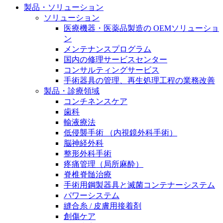
製品・ソリューション
膝関節の構造とその疾患
私たちの責任
ソリューション
身体の中で最も大きい関節である膝関節。日常の生活
医療機器・医薬品製造の OEMソリューショ
お問合せ
を支える、その機能や特徴とは？傷めてしまった場合
ン
には、どのような治療の選択肢があるのでしょう。
メンテナンスプログラム
採用情報
ニューススペース
国内の修理サービスセンター
コンサルティングサービス
ビー・ブラウンエースクラッﾌﾟで新たな可能性を見つ
手術器具の管理、再生処理工程の業務改善
けませんか？現在募集中のポジションをご覧いただけ
製品・診療領域
ます。
コンチネンスケア
歯科
製品ポートフォリオ​
輸液療法
低侵襲手術 （内視鏡外科手術）
こちらの製品ポートフォリオからも、製品をお探しい
脳神経外科
ただくことができます。
整形外科手術
疼痛管理（局所麻酔）
脊椎脊髄治療
手術用鋼製器具と滅菌コンテナーシステム
パワーシステム
縫合糸 / 皮膚用接着剤
エースクラップアカデミー
創傷ケア