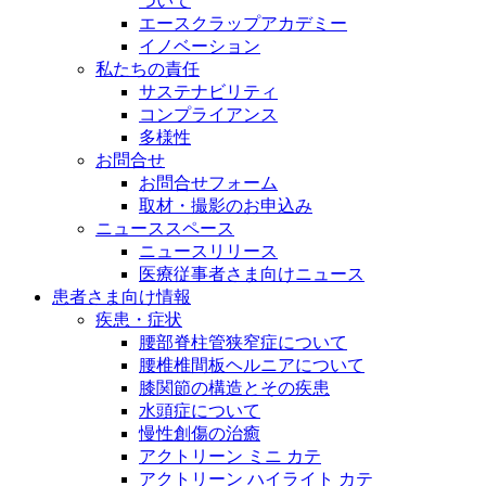
ついて
エースクラップアカデミー
イノベーション
私たちの責任
サステナビリティ
コンプライアンス
多様性
お問合せ
お問合せフォーム
取材・撮影のお申込み
ニューススペース
ニュースリリース
医療従事者さま向けニュース
患者さま向け情報
疾患・症状
腰部脊柱管狭窄症について
腰椎椎間板ヘルニアについて
膝関節の構造とその疾患
水頭症について
慢性創傷の治癒
アクトリーン ミニ カテ
アクトリーン ハイライト カテ