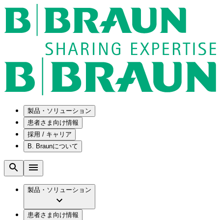
製品・ソリューション
患者さま向け情報
採用 / キャリア
ソリューション
B. Braunについて
疾患・症状
医療機器・医薬品製造の OEMソリューショ
採用情報
ン
腰部脊柱管狭窄症について
会社
メンテナンスプログラム
腰椎椎間板ヘルニアについて
ビー・ブラウンエースクラップ株式会社の
製品・ソリューション
国内の修理サービスセンター
膝関節の構造とその疾患
採用情報
ひと目でわかるB. Braun
コンサルティングサービス
水頭症について
ビー・ブラウンエースクラップ株式会社の
ビジョンとバリュー
患者さま向け情報
手術器具の管理、再生処理工程の業務改善
慢性創傷の治癒
会社概要
ブランド