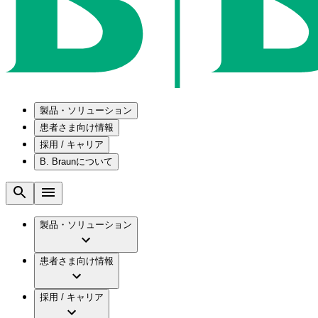
製品・ソリューション
患者さま向け情報
採用 / キャリア
ソリューション
B. Braunについて
疾患・症状
医療機器・医薬品製造の OEMソリューショ
採用情報
メンテナンスプログラム
腰部脊柱管狭窄症について
会社
国内の修理サービスセンター
腰椎椎間板ヘルニアについて
ビー・ブラウンエースクラップ株式会社の採
製品・ソリューション
コンサルティングサービス
膝関節の構造とその疾患
ビー・ブラウンエースクラップ株式会社の会
ひと目でわかるB. Braun
手術器具の管理、再生処理工程の業務改善
水頭症について
グローバル（B. Braunグループ）の採用情報
ビジョンとバリュー
患者さま向け情報
慢性創傷の治癒
グローバル（B. Braunグループ）の会社概要
ブランド
製品・診療領域
アクトリーン ミニ カテ
ビー・ブラウンエースクラップ株式会社につ
キャリア（B. Braunで働くということ）
アクトリーン ハイライト カテ
採用 / キャリア
エースクラップアカデミー
コンチネンスケア
アクトリーン ハイライト カテ チーマン
イノベーション
歯科