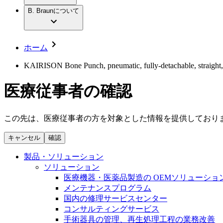
社員インタビュー
アクトリーン ハイライト セット
輸液療法
グローバルの社員ストーリー
B. Braunについて
私たちの責任
疾患・症状
低侵襲手術 （内視鏡外科手術）
私たちのカルチャー
脳神経外科
採用情報
サステナビリティ
整形外科手術
コンプライアンス
ホーム
疼痛管理（局所麻酔）
多様性
キャリア（B. Braunで働くということ）
脊椎脊髄治療
KAIRISON Bone Punch, pneumatic, fully-detachable, straight,
手術用鋼製器具と滅菌コンテナーシステム
お問合せ
パワーシステム
医療従事者の確認
お問合せフォーム
縫合糸 / 皮膚用接着剤
取材・撮影のお申込み
創傷ケア
血管内塞栓術
この先は、医療従事者の方を対象とした情報を提供しており
ニューススペース
ソリューション
キャンセル
確認
ニュースリリース
医療従事者さま向けニュース
製品・診療領域
製品・ソリューション
会社
ソリューション
医療機器・医薬品製造の OEMソリューショ
私たちの責任
メンテナンスプログラム
国内の修理サービスセンター
コンサルティングサービス
お問合せ
手術器具の管理、再生処理工程の業務改善