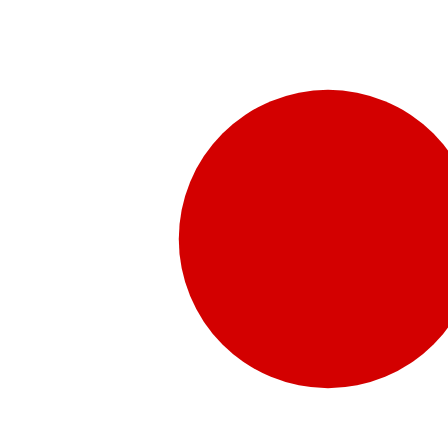
販売代理店さま向け情報​
お問合せ
お問合せ先、価格情報、E-Shopのご案内など販売店さ
お問合せフォームより、ご質問をお送りください。
水頭症について
「水頭症」とはどのような疾患なのでしょう。成人に多