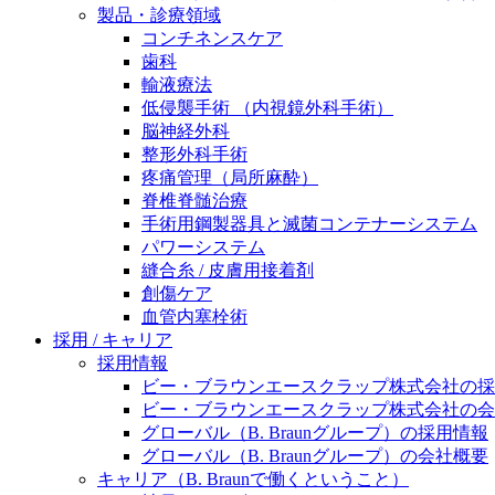
製品・診療領域
ニューススペース
コンチネンスケア
歯科
輸液療法
低侵襲手術 （内視鏡外科手術）
脳神経外科
整形外科手術
疼痛管理（局所麻酔）
脊椎脊髄治療
手術用鋼製器具と滅菌コンテナーシステム
パワーシステム
縫合糸 / 皮膚用接着剤
創傷ケア
血管内塞栓術
採用 / キャリア
採用情報
ビー・ブラウンエースクラップ株式会社の採
ビー・ブラウンエースクラップ株式会社の会
グローバル（B. Braunグループ）の採用情報
グローバル（B. Braunグループ）の会社概要
キャリア（B. Braunで働くということ）