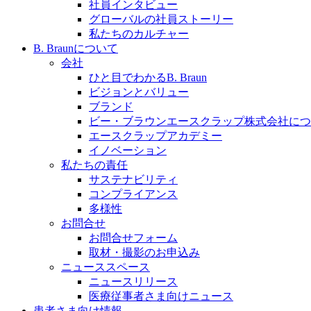
社員インタビュー
採用情報
グローバルの社員ストーリー
私たちのカルチャー
ビー・ブラウンエースクラッﾌﾟで新たな可能性を見つ
B. Braunについて
会社
ひと目でわかるB. Braun
ビジョンとバリュー
ブランド
膝関節の構造とその疾患
ビー・ブラウンエースクラップ株式会社につ
エースクラップアカデミー
製品ポートフォリオ​
身体の中で最も大きい関節である膝関節。日常の生活を
イノベーション
こちらの製品ポートフォリオからも、製品をお探しいた
私たちの責任
サステナビリティ
コンプライアンス
多様性
お問合せ
お問合せフォーム
取材・撮影のお申込み
ニューススペース
ニュースリリース
エースクラップアカデミー
医療従事者さま向けニュース
患者さま向け情報