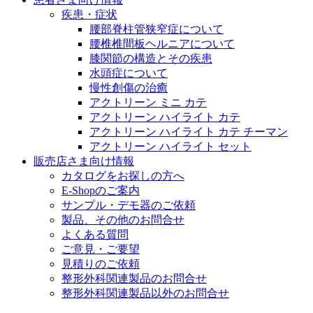
医療に携わるあらゆる方々に、学びと情報共有の場を提
疾患・症状
腰部脊柱管狭窄症について
腰椎椎間板ヘルニアについて
膝関節の構造とその疾患
水頭症について
慢性創傷の治癒
アクトリーン ミニ カテ
アクトリーン ハイライト カテ
アクトリーン ハイライト カテ チーマン
アクトリーン ハイライト セット
販売店さま向け情報
カタログをお探しの方へ
E-Shopのご案内
サンプル・デモ器のご依頼
製品、その他のお問合せ
よくある質問
ご意見・ご要望
見積りのご依頼
整形外科関連製品のお問合せ
整形外科関連製品以外のお問合せ