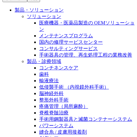
膝関節の構造とその疾患
私たちの責任
製品・ソリューション
身体の中で最も大きい関節である膝関節。日常の生活
ソリューション
お問合せ
を支える、その機能や特徴とは？傷めてしまった場合
医療機器・医薬品製造の OEMソリューショ
には、どのような治療の選択肢があるのでしょう。
ン
採用情報
メンテナンスプログラム
ニューススペース
国内の修理サービスセンター
ビー・ブラウンエースクラッﾌﾟで新たな可能性を見つ
コンサルティングサービス
けませんか？現在募集中のポジションをご覧いただけ
手術器具の管理、再生処理工程の業務改善
ます。
製品・診療領域
コンチネンスケア
製品ポートフォリオ​
歯科
輸液療法
こちらの製品ポートフォリオからも、製品をお探しい
低侵襲手術 （内視鏡外科手術）
ただくことができます。
脳神経外科
整形外科手術
疼痛管理（局所麻酔）
脊椎脊髄治療
手術用鋼製器具と滅菌コンテナーシステム
パワーシステム
エースクラップアカデミー
縫合糸 / 皮膚用接着剤