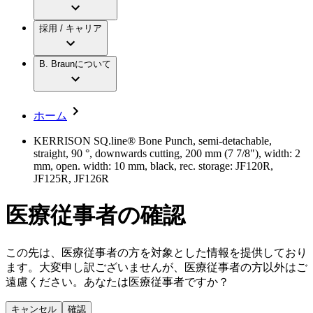
アクトリーン ミニ カテ
グローバル（B. Braunグループ）の採用情
ビー・ブラウンエースクラップ株式会社に
製品・診療領域
アクトリーン ハイライト カテ
報
採用 / キャリア
ついて
アクトリーン ハイライト カテ チーマン
グローバル（B. Braunグループ）の会社概
エースクラップアカデミー
コンチネンスケア
アクトリーン ハイライト セット
要
イノベーション
歯科
B. Braunについて
疾患・症状
輸液療法
キャリア（B. Braunで働くということ）
私たちの責任
低侵襲手術 （内視鏡外科手術）
脳神経外科
社員インタビュー
サステナビリティ
ホーム
整形外科手術
グローバルの社員ストーリー
コンプライアンス
疼痛管理（局所麻酔）
私たちのカルチャー
多様性
KERRISON SQ.line® Bone Punch, semi-detachable,
脊椎脊髄治療
straight, 90 °, downwards cutting, 200 mm (7 7/8"), width: 2
採用情報
手術用鋼製器具と滅菌コンテナーシステム
お問合せ
mm, open. width: 10 mm, black, rec. storage: JF120R,
パワーシステム
JF125R, JF126R
キャリア（B. Braunで働くということ）
お問合せフォーム
縫合糸 / 皮膚用接着剤
取材・撮影のお申込み
創傷ケア
医療従事者の確認
血管内塞栓術
ニューススペース
ソリューション
この先は、医療従事者の方を対象とした情報を提供しており
ニュースリリース
ます。大変申し訳ございませんが、医療従事者の方以外はご
医療従事者さま向けニュース
製品・診療領域
遠慮ください。あなたは医療従事者ですか？
会社
キャンセル
確認