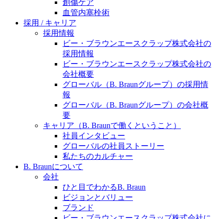
水頭症について
創傷ケア
医療に携わるあらゆる方々に、学びと情報共有の場を
血管内塞栓術
提供していくことを目指します。
「水頭症」とはどのような疾患なのでしょう。成人に
採用 / キャリア
多い水頭症と、小児に多い水頭症の特徴と症状、検査
採用情報
や治療法など「水頭症」の概要を知っていただくこと
ビー・ブラウンエースクラップ株式会社の
ができます。
採用情報
ビー・ブラウンエースクラップ株式会社の
販売代理店さま向け情報​
会社概要
グローバル（B. Braunグループ）の採用情
お問合せ先、価格情報、E-Shopのご案内など販売店さ
報
ま向けの情報スペースです。
グローバル（B. Braunグループ）の会社概
要
キャリア（B. Braunで働くということ）
お問合せ
社員インタビュー
グローバルの社員ストーリー
お問合せフォームより、ご質問をお送りください。
私たちのカルチャー
B. Braunについて
会社
ひと目でわかるB. Braun
ビジョンとバリュー
ブランド
ビー・ブラウンエースクラップ株式会社に