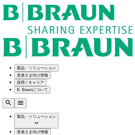
製品・ソリューション
患者さま向け情報
採用 / キャリア
ソリューション
B. Braunについて
疾患・症状
医療機器・医薬品製造の OEMソリューショ
採用情報
ン
腰部脊柱管狭窄症について
会社
メンテナンスプログラム
腰椎椎間板ヘルニアについて
ビー・ブラウンエースクラップ株式会社の
製品・ソリューション
国内の修理サービスセンター
膝関節の構造とその疾患
採用情報
ひと目でわかるB. Braun
コンサルティングサービス
水頭症について
ビー・ブラウンエースクラップ株式会社の
ビジョンとバリュー
患者さま向け情報
手術器具の管理、再生処理工程の業務改善
慢性創傷の治癒
会社概要
ブランド