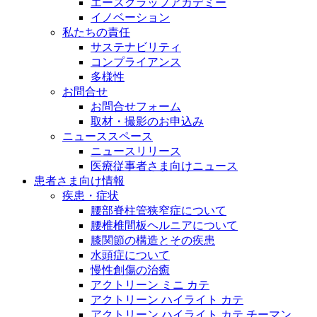
エースクラップアカデミー
イノベーション
私たちの責任
サステナビリティ
コンプライアンス
多様性
お問合せ
お問合せフォーム
取材・撮影のお申込み
ニューススペース
ニュースリリース
医療従事者さま向けニュース
患者さま向け情報
疾患・症状
腰部脊柱管狭窄症について
腰椎椎間板ヘルニアについて
膝関節の構造とその疾患
水頭症について
慢性創傷の治癒
アクトリーン ミニ カテ
アクトリーン ハイライト カテ
アクトリーン ハイライト カテ チーマン