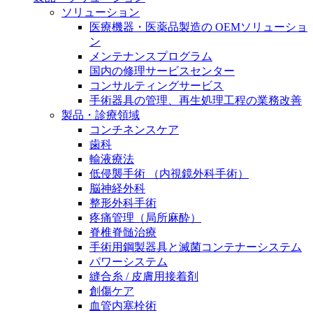
膝関節の構造とその疾患
私たちの責任
ソリューション
医療機器・医薬品製造の OEMソリューショ
身体の中で最も大きい関節である膝関節。日常の生活
ン
お問合せ
を支える、その機能や特徴とは？傷めてしまった場合
メンテナンスプログラム
には、どのような治療の選択肢があるのでしょう。
国内の修理サービスセンター
採用情報
ニューススペース
コンサルティングサービス
手術器具の管理、再生処理工程の業務改善
ビー・ブラウンエースクラッﾌﾟで新たな可能性を見つ
製品・診療領域
けませんか？現在募集中のポジションをご覧いただけ
コンチネンスケア
ます。
歯科
輸液療法
製品ポートフォリオ​
低侵襲手術 （内視鏡外科手術）
こちらの製品ポートフォリオからも、製品をお探しい
脳神経外科
ただくことができます。
整形外科手術
疼痛管理（局所麻酔）
脊椎脊髄治療
手術用鋼製器具と滅菌コンテナーシステム
パワーシステム
縫合糸 / 皮膚用接着剤
創傷ケア
エースクラップアカデミー
血管内塞栓術