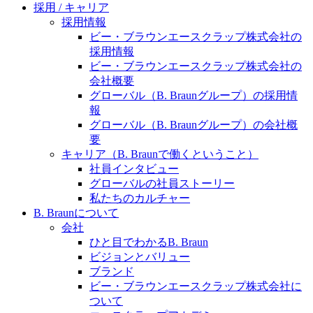
水頭症について
医療に携わるあらゆる方々に、学びと情報共有の場を
採用 / キャリア
提供していくことを目指します。
採用情報
「水頭症」とはどのような疾患なのでしょう。成人に
ビー・ブラウンエースクラップ株式会社の
多い水頭症と、小児に多い水頭症の特徴と症状、検査
採用情報
や治療法など「水頭症」の概要を知っていただくこと
ビー・ブラウンエースクラップ株式会社の
ができます。
会社概要
販売代理店さま向け情報​
グローバル（B. Braunグループ）の採用情
報
お問合せ先、価格情報、E-Shopのご案内など販売店さ
グローバル（B. Braunグループ）の会社概
ま向けの情報スペースです。
要
キャリア（B. Braunで働くということ）
社員インタビュー
お問合せ
グローバルの社員ストーリー
私たちのカルチャー
お問合せフォームより、ご質問をお送りください。
B. Braunについて
会社
ひと目でわかるB. Braun
ビジョンとバリュー
ブランド
ビー・ブラウンエースクラップ株式会社に
ついて