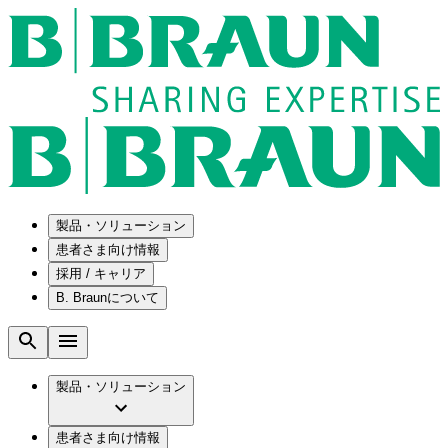
製品・ソリューション
患者さま向け情報
採用 / キャリア
ソリューション
B. Braunについて
疾患・症状
医療機器・医薬品製造の OEMソリューショ
採用情報
ン
腰部脊柱管狭窄症について
会社
メンテナンスプログラム
腰椎椎間板ヘルニアについて
ビー・ブラウンエースクラップ株式会社の
製品・ソリューション
国内の修理サービスセンター
膝関節の構造とその疾患
採用情報
ひと目でわかるB. Braun
コンサルティングサービス
水頭症について
ビー・ブラウンエースクラップ株式会社の
ビジョンとバリュー
患者さま向け情報
手術器具の管理、再生処理工程の業務改善
慢性創傷の治癒
会社概要
ブランド