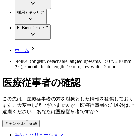
アクトリーン ミニ カテ
グローバル（B. Braunグループ）の採用情
ビー・ブラウンエースクラップ株式会社に
製品・診療領域
アクトリーン ハイライト カテ
報
採用 / キャリア
ついて
アクトリーン ハイライト カテ チーマン
グローバル（B. Braunグループ）の会社概
エースクラップアカデミー
コンチネンスケア
アクトリーン ハイライト セット
要
イノベーション
歯科
B. Braunについて
疾患・症状
輸液療法
キャリア（B. Braunで働くということ）
私たちの責任
低侵襲手術 （内視鏡外科手術）
脳神経外科
社員インタビュー
サステナビリティ
ホーム
整形外科手術
グローバルの社員ストーリー
コンプライアンス
疼痛管理（局所麻酔）
私たちのカルチャー
多様性
Noir® Rongeur, detachable, angled upwards, 150 °, 230 mm
脊椎脊髄治療
(9"), smooth, blade length: 10 mm, jaw width: 2 mm
採用情報
手術用鋼製器具と滅菌コンテナーシステム
お問合せ
パワーシステム
医療従事者の確認
キャリア（B. Braunで働くということ）
お問合せフォーム
縫合糸 / 皮膚用接着剤
取材・撮影のお申込み
創傷ケア
血管内塞栓術
この先は、医療従事者の方を対象とした情報を提供しており
ニューススペース
ソリューション
ます。大変申し訳ございませんが、医療従事者の方以外はご
遠慮ください。あなたは医療従事者ですか？
ニュースリリース
医療従事者さま向けニュース
製品・診療領域
キャンセル
確認
会社
製品・ソリューション