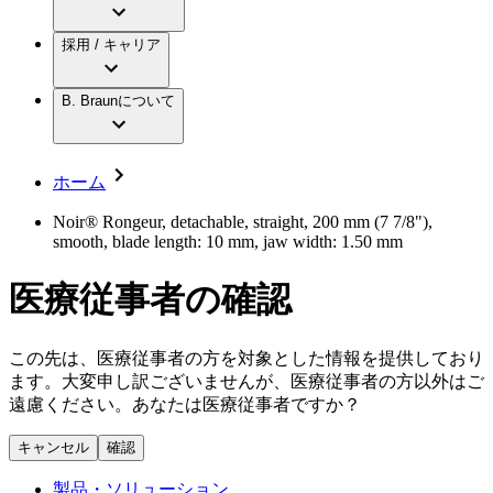
アクトリーン ミニ カテ
グローバル（B. Braunグループ）の採用情
ビー・ブラウンエースクラップ株式会社に
製品・診療領域
アクトリーン ハイライト カテ
報
採用 / キャリア
ついて
アクトリーン ハイライト カテ チーマン
グローバル（B. Braunグループ）の会社概
エースクラップアカデミー
コンチネンスケア
アクトリーン ハイライト セット
要
イノベーション
歯科
B. Braunについて
疾患・症状
輸液療法
キャリア（B. Braunで働くということ）
私たちの責任
低侵襲手術 （内視鏡外科手術）
脳神経外科
社員インタビュー
サステナビリティ
ホーム
整形外科手術
グローバルの社員ストーリー
コンプライアンス
疼痛管理（局所麻酔）
私たちのカルチャー
多様性
Noir® Rongeur, detachable, straight, 200 mm (7 7/8"),
脊椎脊髄治療
smooth, blade length: 10 mm, jaw width: 1.50 mm
採用情報
手術用鋼製器具と滅菌コンテナーシステム
お問合せ
パワーシステム
医療従事者の確認
キャリア（B. Braunで働くということ）
お問合せフォーム
縫合糸 / 皮膚用接着剤
取材・撮影のお申込み
創傷ケア
血管内塞栓術
この先は、医療従事者の方を対象とした情報を提供しており
ニューススペース
ソリューション
ます。大変申し訳ございませんが、医療従事者の方以外はご
遠慮ください。あなたは医療従事者ですか？
ニュースリリース
医療従事者さま向けニュース
製品・診療領域
キャンセル
確認
会社
製品・ソリューション