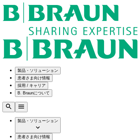
製品・ソリューション
患者さま向け情報
採用 / キャリア
ソリューション
B. Braunについて
疾患・症状
医療機器・医薬品製造の OEMソリューショ
採用情報
ン
腰部脊柱管狭窄症について
会社
メンテナンスプログラム
腰椎椎間板ヘルニアについて
ビー・ブラウンエースクラップ株式会社の
製品・ソリューション
国内の修理サービスセンター
膝関節の構造とその疾患
採用情報
ひと目でわかるB. Braun
コンサルティングサービス
水頭症について
ビー・ブラウンエースクラップ株式会社の
ビジョンとバリュー
患者さま向け情報
手術器具の管理、再生処理工程の業務改善
慢性創傷の治癒
会社概要
ブランド