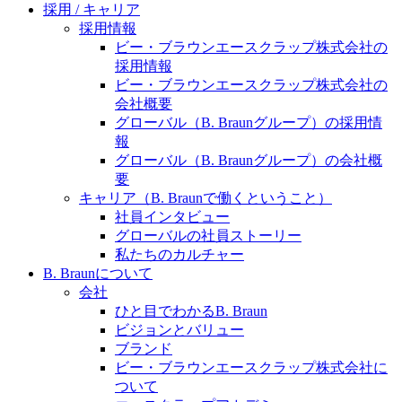
水頭症について
医療に携わるあらゆる方々に、学びと情報共有の場を
採用 / キャリア
提供していくことを目指します。
採用情報
「水頭症」とはどのような疾患なのでしょう。成人に
ビー・ブラウンエースクラップ株式会社の
多い水頭症と、小児に多い水頭症の特徴と症状、検査
採用情報
や治療法など「水頭症」の概要を知っていただくこと
ビー・ブラウンエースクラップ株式会社の
ができます。
会社概要
販売代理店さま向け情報​
グローバル（B. Braunグループ）の採用情
報
お問合せ先、価格情報、E-Shopのご案内など販売店さ
グローバル（B. Braunグループ）の会社概
ま向けの情報スペースです。
要
キャリア（B. Braunで働くということ）
社員インタビュー
お問合せ
グローバルの社員ストーリー
私たちのカルチャー
お問合せフォームより、ご質問をお送りください。
B. Braunについて
会社
ひと目でわかるB. Braun
ビジョンとバリュー
ブランド
ビー・ブラウンエースクラップ株式会社に
ついて