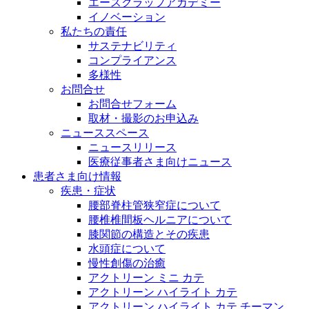
エースクラップアカデミー
イノベーション
私たちの責任
サステナビリティ
コンプライアンス
多様性
お問合せ
お問合せフォーム
取材・撮影のお申込み
ニューススペース
ニュースリリース
医療従事者さま向けニュース
患者さま向け情報
疾患・症状
腰部脊柱管狭窄症について
腰椎椎間板ヘルニアについて
膝関節の構造とその疾患
水頭症について
慢性創傷の治癒
アクトリーン ミニ カテ
アクトリーン ハイライト カテ
アクトリーン ハイライト カテ チーマン