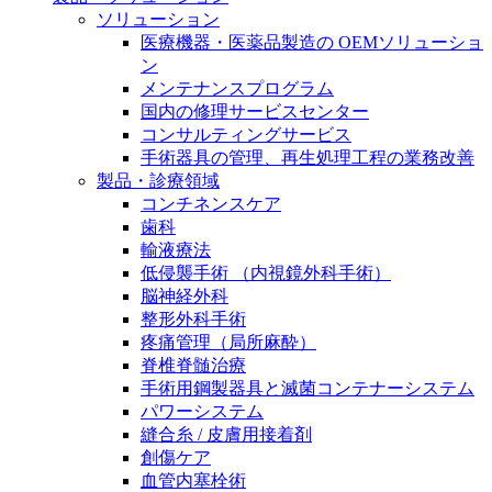
膝関節の構造とその疾患
私たちの責任
ソリューション
医療機器・医薬品製造の OEMソリューショ
身体の中で最も大きい関節である膝関節。日常の生活
ン
お問合せ
を支える、その機能や特徴とは？傷めてしまった場合
メンテナンスプログラム
には、どのような治療の選択肢があるのでしょう。
国内の修理サービスセンター
採用情報
ニューススペース
コンサルティングサービス
手術器具の管理、再生処理工程の業務改善
ビー・ブラウンエースクラッﾌﾟで新たな可能性を見つ
製品・診療領域
けませんか？現在募集中のポジションをご覧いただけ
コンチネンスケア
ます。
歯科
輸液療法
製品ポートフォリオ​
低侵襲手術 （内視鏡外科手術）
こちらの製品ポートフォリオからも、製品をお探しい
脳神経外科
ただくことができます。
整形外科手術
疼痛管理（局所麻酔）
脊椎脊髄治療
手術用鋼製器具と滅菌コンテナーシステム
パワーシステム
縫合糸 / 皮膚用接着剤
創傷ケア
エースクラップアカデミー
血管内塞栓術