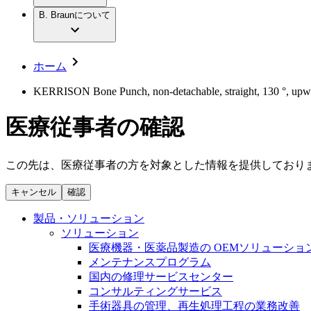
社員インタビュー
アクトリーン ハイライト セット
輸液療法
グローバルの社員ストーリー
B. Braunについて
私たちの責任
疾患・症状
低侵襲手術 （内視鏡外科手術）
私たちのカルチャー
脳神経外科
採用情報
サステナビリティ
整形外科手術
コンプライアンス
ホーム
疼痛管理（局所麻酔）
多様性
キャリア（B. Braunで働くということ）
脊椎脊髄治療
KERRISON Bone Punch, non-detachable, straight, 130 °, upward
手術用鋼製器具と滅菌コンテナーシステム
お問合せ
パワーシステム
医療従事者の確認
お問合せフォーム
縫合糸 / 皮膚用接着剤
取材・撮影のお申込み
創傷ケア
血管内塞栓術
この先は、医療従事者の方を対象とした情報を提供しており
ニューススペース
ソリューション
キャンセル
確認
ニュースリリース
医療従事者さま向けニュース
製品・診療領域
製品・ソリューション
会社
ソリューション
医療機器・医薬品製造の OEMソリューショ
私たちの責任
メンテナンスプログラム
国内の修理サービスセンター
コンサルティングサービス
お問合せ
手術器具の管理、再生処理工程の業務改善