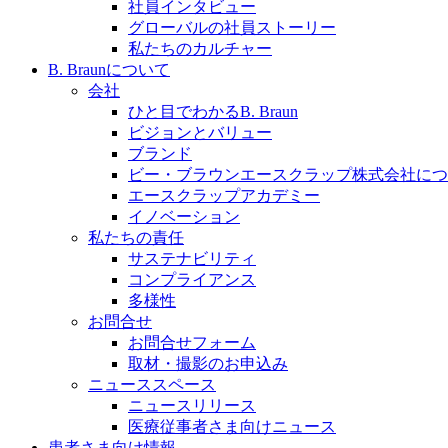
社員インタビュー
採用情報
グローバルの社員ストーリー
私たちのカルチャー
ビー・ブラウンエースクラッﾌﾟで新たな可能性を見つ
B. Braunについて
会社
ひと目でわかるB. Braun
ビジョンとバリュー
ブランド
膝関節の構造とその疾患
ビー・ブラウンエースクラップ株式会社につ
エースクラップアカデミー
製品ポートフォリオ​
身体の中で最も大きい関節である膝関節。日常の生活を
イノベーション
こちらの製品ポートフォリオからも、製品をお探しいた
私たちの責任
サステナビリティ
コンプライアンス
多様性
お問合せ
お問合せフォーム
取材・撮影のお申込み
ニューススペース
ニュースリリース
エースクラップアカデミー
医療従事者さま向けニュース
患者さま向け情報