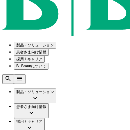
製品・ソリューション
患者さま向け情報
採用 / キャリア
ソリューション
B. Braunについて
疾患・症状
医療機器・医薬品製造の OEMソリューショ
採用情報
メンテナンスプログラム
腰部脊柱管狭窄症について
会社
国内の修理サービスセンター
腰椎椎間板ヘルニアについて
ビー・ブラウンエースクラップ株式会社の採
製品・ソリューション
コンサルティングサービス
膝関節の構造とその疾患
ビー・ブラウンエースクラップ株式会社の会
ひと目でわかるB. Braun
手術器具の管理、再生処理工程の業務改善
水頭症について
グローバル（B. Braunグループ）の採用情報
ビジョンとバリュー
患者さま向け情報
慢性創傷の治癒
グローバル（B. Braunグループ）の会社概要
ブランド
製品・診療領域
アクトリーン ミニ カテ
ビー・ブラウンエースクラップ株式会社につ
キャリア（B. Braunで働くということ）
アクトリーン ハイライト カテ
採用 / キャリア
エースクラップアカデミー
コンチネンスケア
アクトリーン ハイライト カテ チーマン
イノベーション
歯科