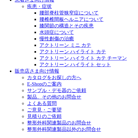
医療に携わるあらゆる方々に、学びと情報共有の場を提
疾患・症状
腰部脊柱管狭窄症について
腰椎椎間板ヘルニアについて
膝関節の構造とその疾患
水頭症について
慢性創傷の治癒
アクトリーン ミニ カテ
アクトリーン ハイライト カテ
アクトリーン ハイライト カテ チーマン
アクトリーン ハイライト セット
販売店さま向け情報
カタログをお探しの方へ
E-Shopのご案内
サンプル・デモ器のご依頼
製品、その他のお問合せ
よくある質問
ご意見・ご要望
見積りのご依頼
整形外科関連製品のお問合せ
整形外科関連製品以外のお問合せ