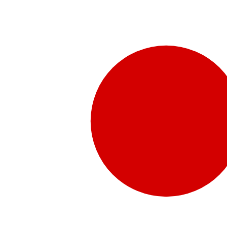
販売代理店さま向け情報​
お問合せ
お問合せ先、価格情報、E-Shopのご案内など販売店さ
お問合せフォームより、ご質問をお送りください。
水頭症について
「水頭症」とはどのような疾患なのでしょう。成人に多