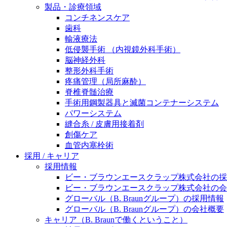
製品・診療領域
ニューススペース
コンチネンスケア
歯科
輸液療法
低侵襲手術 （内視鏡外科手術）
脳神経外科
整形外科手術
疼痛管理（局所麻酔）
脊椎脊髄治療
手術用鋼製器具と滅菌コンテナーシステム
パワーシステム
縫合糸 / 皮膚用接着剤
創傷ケア
血管内塞栓術
採用 / キャリア
採用情報
ビー・ブラウンエースクラップ株式会社の採
ビー・ブラウンエースクラップ株式会社の会
グローバル（B. Braunグループ）の採用情報
グローバル（B. Braunグループ）の会社概要
キャリア（B. Braunで働くということ）