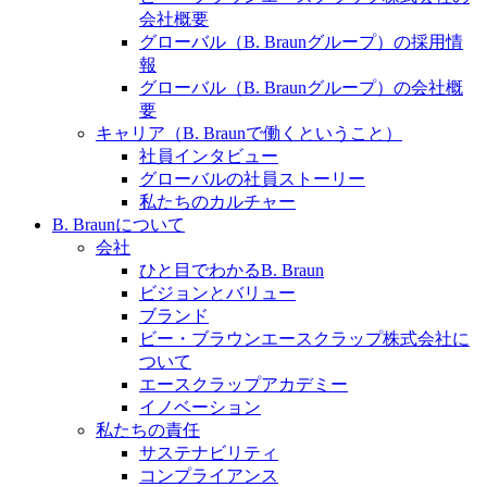
水頭症について
医療に携わるあらゆる方々に、学びと情報共有の場を
会社概要
提供していくことを目指します。
グローバル（B. Braunグループ）の採用情
「水頭症」とはどのような疾患なのでしょう。成人に
報
多い水頭症と、小児に多い水頭症の特徴と症状、検査
グローバル（B. Braunグループ）の会社概
や治療法など「水頭症」の概要を知っていただくこと
要
ができます。
キャリア（B. Braunで働くということ）
販売代理店さま向け情報​
社員インタビュー
グローバルの社員ストーリー
お問合せ先、価格情報、E-Shopのご案内など販売店さ
私たちのカルチャー
ま向けの情報スペースです。
B. Braunについて
会社
ひと目でわかるB. Braun
お問合せ
ビジョンとバリュー
ブランド
お問合せフォームより、ご質問をお送りください。
ビー・ブラウンエースクラップ株式会社に
ついて
エースクラップアカデミー
イノベーション
私たちの責任
サステナビリティ
コンプライアンス