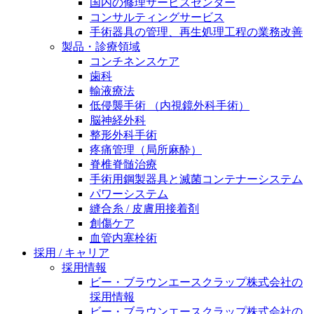
国内の修理サービスセンター
膝関節の構造とその疾患
私たちの責任
コンサルティングサービス
手術器具の管理、再生処理工程の業務改善
身体の中で最も大きい関節である膝関節。日常の生活
製品・診療領域
お問合せ
を支える、その機能や特徴とは？傷めてしまった場合
コンチネンスケア
には、どのような治療の選択肢があるのでしょう。
歯科
採用情報
ニューススペース
輸液療法
ビー・ブラウンエースクラッﾌﾟで新たな可能性を見つ
低侵襲手術 （内視鏡外科手術）
けませんか？現在募集中のポジションをご覧いただけ
脳神経外科
ます。
整形外科手術
疼痛管理（局所麻酔）
製品ポートフォリオ​
脊椎脊髄治療
手術用鋼製器具と滅菌コンテナーシステム
こちらの製品ポートフォリオからも、製品をお探しい
パワーシステム
ただくことができます。
縫合糸 / 皮膚用接着剤
創傷ケア
血管内塞栓術
採用 / キャリア
採用情報
ビー・ブラウンエースクラップ株式会社の
エースクラップアカデミー
採用情報
ビー・ブラウンエースクラップ株式会社の