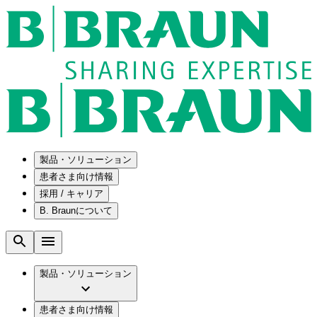
製品・ソリューション
患者さま向け情報
採用 / キャリア
ソリューション
B. Braunについて
疾患・症状
医療機器・医薬品製造の OEMソリューショ
採用情報
ン
腰部脊柱管狭窄症について
会社
メンテナンスプログラム
腰椎椎間板ヘルニアについて
ビー・ブラウンエースクラップ株式会社の
製品・ソリューション
国内の修理サービスセンター
膝関節の構造とその疾患
採用情報
ひと目でわかるB. Braun
コンサルティングサービス
水頭症について
ビー・ブラウンエースクラップ株式会社の
ビジョンとバリュー
患者さま向け情報
手術器具の管理、再生処理工程の業務改善
慢性創傷の治癒
会社概要
ブランド