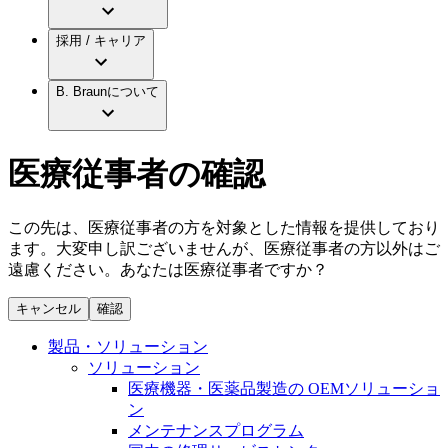
アクトリーン ミニ カテ
グローバル（B. Braunグループ）の採用情
ビー・ブラウンエースクラップ株式会社に
製品・診療領域
アクトリーン ハイライト カテ
報
採用 / キャリア
ついて
アクトリーン ハイライト カテ チーマン
グローバル（B. Braunグループ）の会社概
エースクラップアカデミー
コンチネンスケア
アクトリーン ハイライト セット
要
イノベーション
歯科
B. Braunについて
疾患・症状
輸液療法
キャリア（B. Braunで働くということ）
私たちの責任
低侵襲手術 （内視鏡外科手術）
脳神経外科
社員インタビュー
サステナビリティ
医療従事者の確認
整形外科手術
グローバルの社員ストーリー
コンプライアンス
疼痛管理（局所麻酔）
私たちのカルチャー
多様性
脊椎脊髄治療
採用情報
この先は、医療従事者の方を対象とした情報を提供しており
手術用鋼製器具と滅菌コンテナーシステム
お問合せ
ます。大変申し訳ございませんが、医療従事者の方以外はご
パワーシステム
遠慮ください。あなたは医療従事者ですか？
キャリア（B. Braunで働くということ）
お問合せフォーム
縫合糸 / 皮膚用接着剤
取材・撮影のお申込み
創傷ケア
キャンセル
確認
血管内塞栓術
ニューススペース
ソリューション
製品・ソリューション
ソリューション
ニュースリリース
医療機器・医薬品製造の OEMソリューショ
医療従事者さま向けニュース
製品・診療領域
ン
会社
メンテナンスプログラム